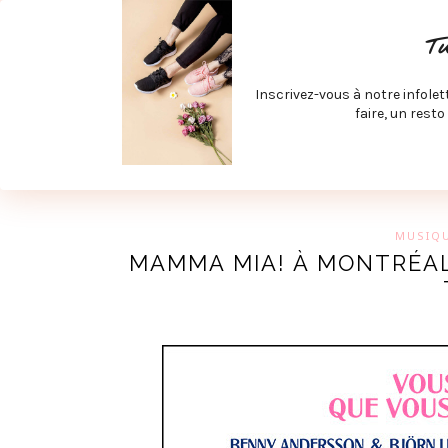
ACCUEIL
SPÉCIAL RENTRÉE
SPÉCIAL ÉTÉ
ACTIV
T
LECTURE ET FILMS
PRODUITS À DÉCOUVRIR
ART & D
Inscrivez-vous à notre infolet
JOINDRE MEVE ET CIE | COLLABORATIONS & MÉDIAS
faire, un resto
UN BLO
MUSIQ
MAMMA MIA! À MONTRÉAL 