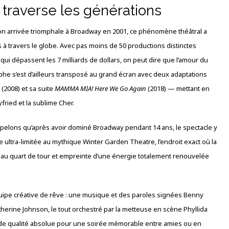
 traverse les générations
on arrivée triomphale à Broadway en 2001, ce phénomène théâtral a
 à travers le globe. Avec pas moins de 50 productions distinctes
qui dépassent les 7 milliards de dollars, on peut dire que l’amour du
phe s’est d’ailleurs transposé au grand écran avec deux adaptations
(2008) et sa suite
MAMMA MIA! Here We Go Again
(2018) — mettant en
ried et la sublime Cher.
ppelons qu’après avoir dominé Broadway pendant 14 ans, le spectacle y
e ultra-limitée au mythique Winter Garden Theatre, l’endroit exact où la
au quart de tour et empreinte d’une énergie totalement renouvelée
uipe créative de rêve : une musique et des paroles signées Benny
therine Johnson, le tout orchestré par la metteuse en scène Phyllida
 de qualité absolue pour une soirée mémorable entre amies ou en