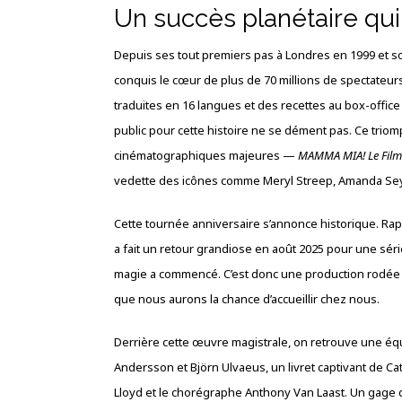
Un succès planétaire qui
Depuis ses tout premiers pas à Londres en 1999 et s
conquis le cœur de plus de 70 millions de spectateurs
traduites en 16 langues et des recettes au box-office 
public pour cette histoire ne se dément pas. Ce triom
cinématographiques majeures —
MAMMA MIA! Le Film
vedette des icônes comme Meryl Streep, Amanda Seyf
Cette tournée anniversaire s’annonce historique. Ra
a fait un retour grandiose en août 2025 pour une séri
magie a commencé. C’est donc une production rodée 
que nous aurons la chance d’accueillir chez nous.
Derrière cette œuvre magistrale, on retrouve une éq
Andersson et Björn Ulvaeus, un livret captivant de Ca
Lloyd et le chorégraphe Anthony Van Laast. Un gage