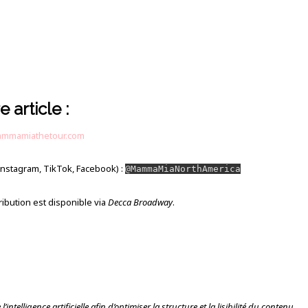
 article :
mmamiathetour.com
Instagram, TikTok, Facebook) :
@MammaMiaNorthAmerica
tribution est disponible via
Decca Broadway
.
’intelligence artificielle afin d’optimiser la structure et la lisibilité du contenu