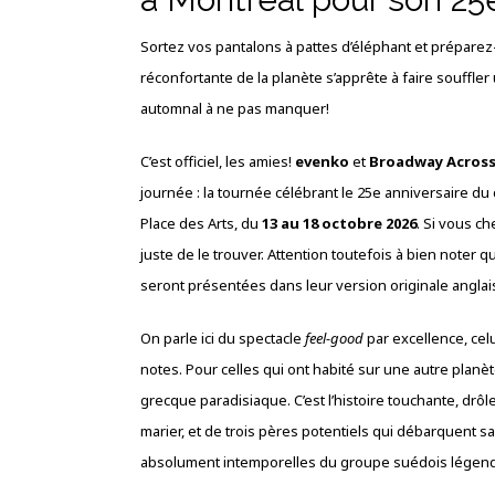
Sortez vos pantalons à pattes d’éléphant et préparez-
réconfortante de la planète s’apprête à faire souffler
automnal à ne pas manquer!
C’est officiel, les amies!
evenko
et
Broadway Acros
journée : la tournée célébrant le 25e anniversaire d
Place des Arts, du
13 au 18 octobre 2026
. Si vous ch
juste de le trouver. Attention toutefois à bien noter
seront présentées dans leur version originale anglai
On parle ici du spectacle
feel-good
par excellence, cel
notes. Pour celles qui ont habité sur une autre pla
grecque paradisiaque. C’est l’histoire touchante, drôl
marier, et de trois pères potentiels qui débarquent 
absolument intemporelles du groupe suédois légen