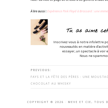
À lire aussi :
Expérience Pink Floyd à Brossard : une imm
Tu as aimé cet
Inscrivez-vous à notre infolettre po
nouveautés en matière d'activité
essayer, un spectacle à voir e
Nous ne spammon
PREVIOUS:
FAYS ET LA FÊTE DES PÈRES : UNE MOUSTA
CHOCOLAT AU WHISKY
COPYRIGHT © 2026 · MEVE ET CIE, TOUS 