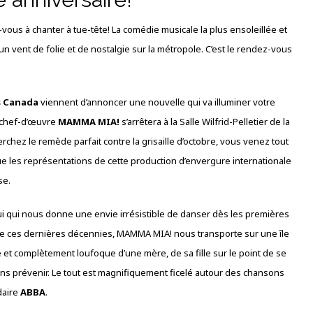
vous à chanter à tue-tête! La comédie musicale la plus ensoleillée et
 un vent de folie et de nostalgie sur la métropole. C’est le rendez-vous
s Canada
viennent d’annoncer une nouvelle qui va illuminer votre
u chef-d’œuvre
MAMMA MIA!
s’arrêtera à la Salle Wilfrid-Pelletier de la
erchez le remède parfait contre la grisaille d’octobre, vous venez tout
 que les représentations de cette production d’envergure internationale
se.
ui qui nous donne une envie irrésistible de danser dès les premières
nète ces dernières décennies, MAMMA MIA! nous transporte sur une île
e et complètement loufoque d’une mère, de sa fille sur le point de se
sans prévenir. Le tout est magnifiquement ficelé autour des chansons
daire
ABBA
.