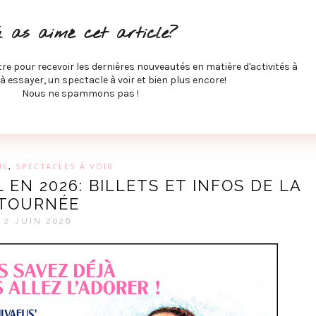
ITÉS À FAIRE
SPECTACLES À VOIR
MUSIQUE
GAST
u as aimé cet article?
ÉCO
SPORTS ET MIEUX-ÊTRE
À PROPOS
COLLABORA
MEVE ET CIE
tre pour recevoir les dernières nouveautés en matière d'activités à
 à essayer, un spectacle à voir et bien plus encore!
Nous ne spammons pas !
GUE SUR LES DERNIÈRES TENDANCES PAR MARIE-EVE L
UE
,
SPECTACLES À VOIR
EN 2026: BILLETS ET INFOS DE LA
TOURNÉE
2 JUIN 2026