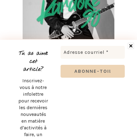
LUDOVICK BOURGEOIS PRÉSENTE KARAOKÉ 90 EN
TOURNÉE
Tu as aimé
cet
article?
Inscrivez-
vous à notre
infolettre
pour recevoir
les dernières
nouveautés
en matière
d'activités à
faire, un