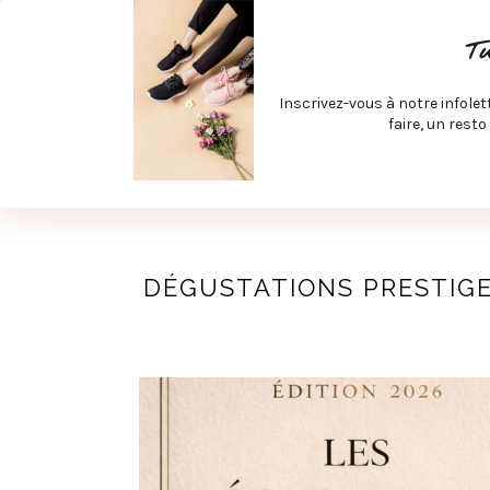
ACCUEIL
SPÉCIAL RENTRÉE
SPÉCIAL ÉTÉ
ACTIV
T
LECTURE ET FILMS
PRODUITS À DÉCOUVRIR
ART & D
Inscrivez-vous à notre infolet
JOINDRE MEVE ET CIE | COLLABORATIONS & MÉDIAS
faire, un resto
UN BLO
DÉGUSTATIONS PRESTIGE