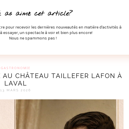
ITÉS À FAIRE
SPECTACLES À VOIR
MUSIQUE
GAST
u as aimé cet article?
ÉCO
SPORTS ET MIEUX-ÊTRE
À PROPOS
COLLABORA
MEVE ET CIE
tre pour recevoir les dernières nouveautés en matière d'activités à
 à essayer, un spectacle à voir et bien plus encore!
Nous ne spammons pas !
GUE SUR LES DERNIÈRES TENDANCES PAR MARIE-EVE L
GASTRONOMIE
 AU CHÂTEAU TAILLEFER LAFON À
LAVAL
13 MARS 2026