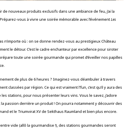
 de nouveaux produits exclusifs dans une ambiance de feu, j’ai la
s. Préparez-vous à vivre une soirée mémorable avec l’événement
Les
Et pas n’importe où : on se donne rendez-vous au prestigieux Château
ement le détour. C’est le cadre enchanteur par excellence pour siroter
 prépare toute une soirée gourmande qui promet d’éveiller nos papilles
ce.
vénement de plus de 6 heures ? Imaginez-vous déambuler à travers
t classées par région. Ce qui est vraiment l’fun, c’est qu’il y aura des
 les stations, pour nous présenter leurs vins. Vous le savez, j’adore
et la passion derrière un produit ! On pourra notamment y découvrir des
and et le Triumvirat XV de Sekthaus Raumland et bien plus encore.
 ventre vide (allô la gourmandise !), des stations gourmandes seront