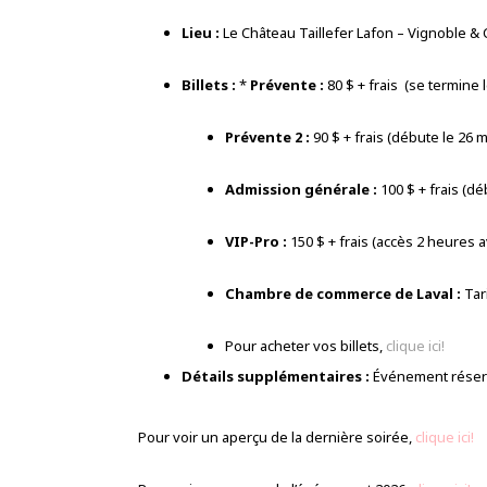
Lieu :
Le Château Taillefer Lafon – Vignoble &
Billets :
*
Prévente :
80 $ + frais (se termine 
Prévente 2 :
90 $ + frais (débute le 26 
Admission générale :
100 $ + frais (déb
VIP-Pro :
150 $ + frais (accès 2 heures a
Chambre de commerce de Laval :
Tar
Pour acheter vos billets,
clique ici!
Détails supplémentaires :
Événement réserv
Pour voir un aperçu de la dernière soirée,
clique ici!