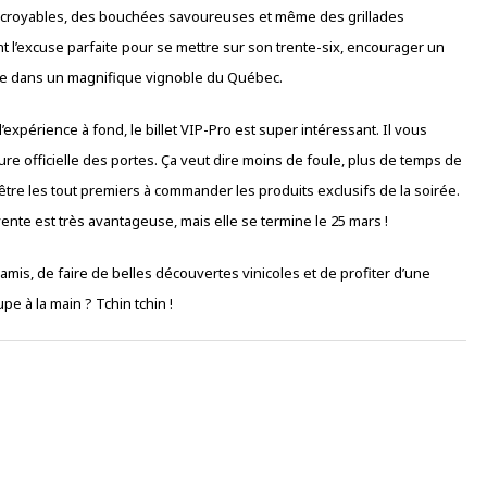
 incroyables, des bouchées savoureuses et même des grillades
t l’excuse parfaite pour se mettre sur son trente-six, encourager un
 vie dans un magnifique vignoble du Québec.
expérience à fond, le billet VIP-Pro est super intéressant. Il vous
re officielle des portes. Ça veut dire moins de foule, plus de temps de
d’être les tout premiers à commander les produits exclusifs de la soirée.
vente est très avantageuse, mais elle se termine le 25 mars !
 amis, de faire de belles découvertes vinicoles et de profiter d’une
pe à la main ? Tchin tchin !