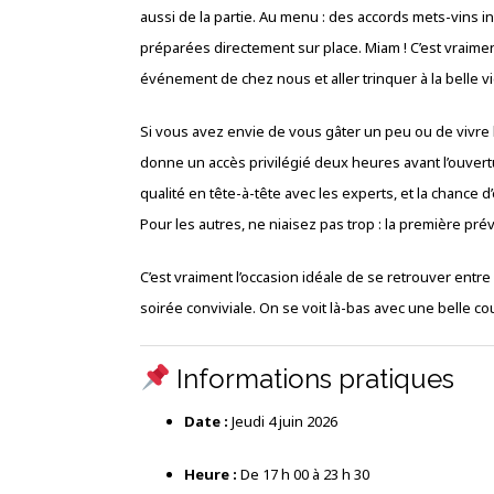
aussi de la partie. Au menu : des accords mets-vins
préparées directement sur place. Miam ! C’est vraimen
événement de chez nous et aller trinquer à la belle
Si vous avez envie de vous gâter un peu ou de vivre l’
donne un accès privilégié deux heures avant l’ouvertu
qualité en tête-à-tête avec les experts, et la chance 
Pour les autres, ne niaisez pas trop : la première pré
C’est vraiment l’occasion idéale de se retrouver entre
soirée conviviale. On se voit là-bas avec une belle cou
Informations pratiques
Date :
Jeudi 4 juin 2026
Heure :
De 17 h 00 à 23 h 30