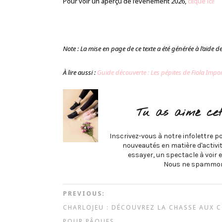
Pour voir un aperçu de l’événement 2026,
clique ici!
Note : La mise en page de ce texte a été générée à l’aide de l
À lire aussi :
Guide découverte : Les pépites de Fiola Impor
Tu as aimé cet
Inscrivez-vous à notre infolettre po
nouveautés en matière d'activité
essayer, un spectacle à voir e
Nous ne spammon
PREVIOUS:
CHARLOJEU : DÉCOUVREZ LA CHASSE AUX 
POUR PÂQUES