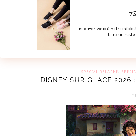
ACCUEIL
SPÉCIAL RENTRÉE
SPÉCIAL ÉTÉ
ACTIV
T
LECTURE ET FILMS
PRODUITS À DÉCOUVRIR
ART & D
Inscrivez-vous à notre infolet
JOINDRE MEVE ET CIE | COLLABORATIONS & MÉDIAS
faire, un resto
UN BLO
SPÉCIAL RELÂCHE
,
SPÉCI
DISNEY SUR GLACE 2026 
2