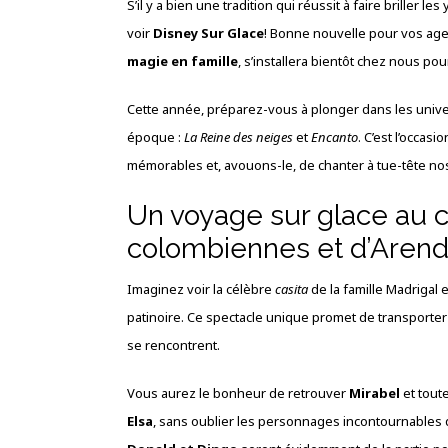
S’il y a bien une tradition qui réussit à faire briller 
voir
Disney Sur Glace
! Bonne nouvelle pour vos agen
magie en famille
, s’installera bientôt chez nous p
Cette année, préparez-vous à plonger dans les unive
époque :
La Reine des neiges
et
Encanto
. C’est l’occas
mémorables et, avouons-le, de chanter à tue-tête nos
Un voyage sur glace au
colombiennes et d’Arend
Imaginez voir la célèbre
casita
de la famille Madrigal
patinoire. Ce spectacle unique promet de transporter 
se rencontrent.
Vous aurez le bonheur de retrouver
Mirabel
et toute
Elsa
, sans oublier les personnages incontournables 