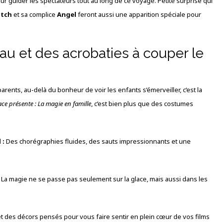
r guider les spectateurs tout au long de ce voyage. Petite surprise qui
itch
et sa complice
Angel
feront aussi une apparition spéciale pour
au et des acrobaties à couper le
arents, au-delà du bonheur de voir les enfants s’émerveiller, c’est la
ce présente : La magie en famille
, c’est bien plus que des costumes
 :
Des chorégraphies fluides, des sauts impressionnants et une
La magie ne se passe pas seulement sur la glace, mais aussi dans les
t des décors pensés pour vous faire sentir en plein cœur de vos films