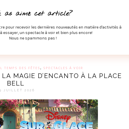
ITÉS À FAIRE
SPECTACLES À VOIR
MUSIQUE
GAST
u as aimé cet article?
ÉCO
SPORTS ET MIEUX-ÊTRE
À PROPOS
COLLABORA
MEVE ET CIE
tre pour recevoir les dernières nouveautés en matière d'activités à
 à essayer, un spectacle à voir et bien plus encore!
Nous ne spammons pas !
GUE SUR LES DERNIÈRES TENDANCES PAR MARIE-EVE L
AL TEMPS DES FÊTES
,
SPECTACLES À VOIR
: LA MAGIE D’ENCANTO À LA PLACE
BELL
9 JUILLET 2026