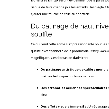
Donald et Dingo
seront évidemment de la partie pou
risque de faire crier de joie les enfants : l’espiègle
St
ajouter une touche de folie au spectacle!
Du patinage de haut nive
souffle
Ce qui rend cette sortie si impressionnante pour les p
qualité exceptionnelle de la production.
Disney Sur Gla
magnifiques. C’est l’occasion d’admirer :
Du patinage artistique de calibre mondial
maîtrise technique qui laisse sans mot.
Des acrobaties aériennes spectaculaires :
airs!
Des effets visuels immersifs :
Un éclairage e