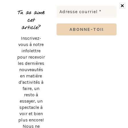
BRUNO PELLETIER 3 ET MOI : UN SPECTACLE À VOIR AU
QUÉBEC
Tu as aimé
cet
article?
Inscrivez-
vous à notre
infolettre
pour recevoir
les dernières
nouveautés
en matière
d'activités à
faire, un
resto à
essayer, un
spectacle à
SUBWAY QUÉBEC : LE RETOUR OFFICIEL DU PAIN PLAT
voir et bien
ORIGINAL!
plus encore!
Nous ne