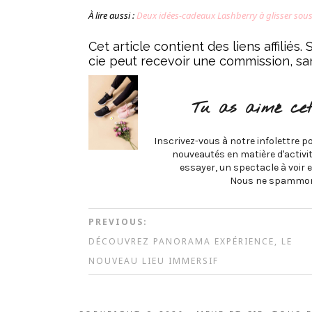
À lire aussi :
Deux idées-cadeaux Lashberry à glisser sous
Cet article contient des liens affiliés
cie peut recevoir une commission, sa
Tu as aimé cet
Inscrivez-vous à notre infolettre po
nouveautés en matière d'activité
essayer, un spectacle à voir e
Nous ne spammon
PREVIOUS:
DÉCOUVREZ PANORAMA EXPÉRIENCE, LE
NOUVEAU LIEU IMMERSIF