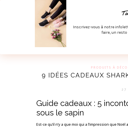
ACCUEIL
SPÉCIAL RENTRÉE
SPÉCIAL ÉTÉ
ACTIV
T
LECTURE ET FILMS
PRODUITS À DÉCOUVRIR
ART & D
Inscrivez-vous à notre infolet
JOINDRE MEVE ET CIE | COLLABORATIONS & MÉDIAS
faire, un resto
UN BLO
PRODUITS À DÉCO
9 IDÉES CADEAUX SHA
27
Guide cadeaux : 5 incont
sous le sapin
Est-ce qu’il n’y a que moi qui a l’impression que Noë