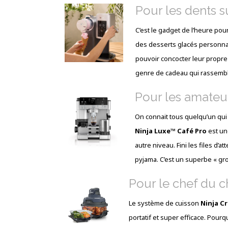
Pour les dents s
C’est le gadget de l’heure pou
des desserts glacés personnal
pouvoir concocter leur propr
genre de cadeau qui rassemble 
Pour les amateur
On connait tous quelqu’un qui
Ninja Luxe™ Café Pro
est un
autre niveau. Fini les files d’
pyjama. C’est un superbe « gro
Pour le chef du ch
Le système de cuisson
Ninja Cr
portatif et super efficace. Pourq