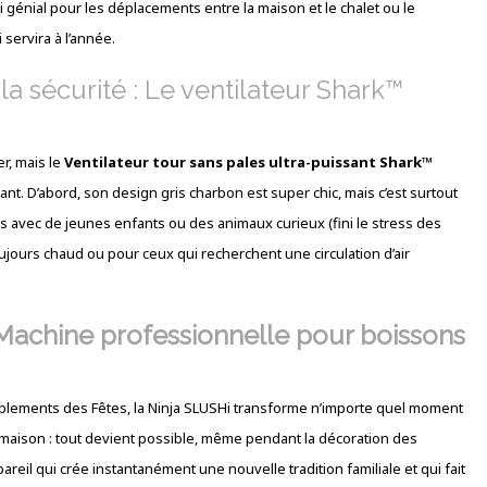
i génial pour les déplacements entre la maison et le chalet ou le
servira à l’année.
la sécurité : Le ventilateur Shark™
r, mais le
Ventilateur tour sans pales ultra-puissant Shark™
ant. D’abord, son design gris charbon est super chic, mais c’est surtout
les avec de jeunes enfants ou des animaux curieux (fini le stress des
 toujours chaud ou pour ceux qui recherchent une circulation d’air
Machine professionnelle pour boissons
blements des Fêtes, la Ninja SLUSHi transforme n’importe quel moment
 maison : tout devient possible, même pendant la décoration des
pareil qui crée instantanément une nouvelle tradition familiale et qui fait