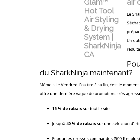
air
Le Sha
Séchage
prépar
Un outi
résult
Pou
du SharkNinja maintenant?
Même si le Vendredi Fou tire à sa fin, c’est le moment 
offre une dernière vague de promotions très agressiv
15 % de rabais
sur tout le site.
Jusqu’à
40 % de rabais
sur une sélection d’arti
Et pour les grosses commandes (500 $ et plus),