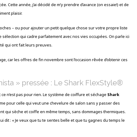
ée. Cette année, j’ai décidé de m’y prendre d’avance (on essaie!) et de
ment plaisir.
oches – ou pour ajouter un petit quelque chose sur votre propre liste
 sélection qui cadre parfaitement avec nos vies occupées. On parle ici
té qui ont fait leurs preuves.
nage, car les offres de fin novembre sont l’occasion rêvée d’obtenir ces
nista » pressée : Le Shark FlexStyle®
et ce n’est pas pour rien. Le système de coiffure et séchage
Shark
ime pour celle qui veut une chevelure de salon sans y passer des
alent qui sèche et coiffe en même temps, sans dommages thermiques.
qui dit : « Je veux que tu te sentes belle et que tu gagnes du temps le