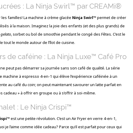
ucrées : La Ninja Swirl™ par CREAMi®
r les familles! La machine à crème glacée
Ninja Swirl™
permet de créer
isés à la maison. Imaginez la joie des enfants (et des plus grands) de
e
gelato
, sorbet ou bol de smoothie pendant le congé des Fêtes. C’est le
tout le monde autour de l’îlot de cuisine.
s de caféine : La Ninja Luxe™ Café Pro
 ne peut pas démarrer sa journée sans son café de qualité. La série
e machine à espresso 4-en-1 qui élève l’expérience caféinée à un
attente au café du coin; on peut maintenant savourer un latte parfait en
s cadeau » à offrir en groupe ou à s’offrir à soi-même.
alet : Le Ninja Crispi™
ispi™
est une petite révolution. C’est un Air Fryer en verre 4-en-1,
uoi je l’aime comme idée cadeau? Parce qu’il est parfait pour ceux qui