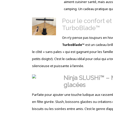
aiment cuisiner santé, mais auss
camping. Un cadeau pratique qui 
Pour le confort et 
TurboBlade™
On n’y pense pas toujours en hive
TurboBlade™
est un cadeau brill
le côté « sans pales » qui est gagnant pour les famil
petits doigts!). C’est le cadeau idéal pour celui qui a
silencieuse et puissante à l’année.
Ninja SLUSHi™ – 
glacées
Parfaite pour ajouter une touche ludique aux rassem
en fête givrée. Slush, boissons glacées ou créations
biscuits ou les soirées entre amis. C’est le genre d’ap