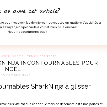
ITÉS À FAIRE
SPECTACLES À VOIR
MUSIQUE
GAST
u as aimé cet article?
ÉCO
SPORTS ET MIEUX-ÊTRE
À PROPOS
COLLABORA
MEVE ET CIE
tre pour recevoir les dernières nouveautés en matière d'activités à
 à essayer, un spectacle à voir et bien plus encore!
Nous ne spammons pas !
GUE SUR LES DERNIÈRES TENDANCES PAR MARIE-EVE L
UVRIR
,
SPÉCIAL TEMPS DES FÊTES
RKNINJA INCONTOURNABLES POUR
NOËL
 NOVEMBRE 2025
ournables SharkNinja à glisser
l arrive plus vite chaque année? Le mois de décembre est à nos portes et