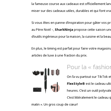
la fameuse course aux cadeaux est officiellement lanc
miser sur des cadeaux utiles, durables et qui font vrai
Si vous êtes en panne d’inspiration pour gâter vos pr
au Père Noël –,
SharkNinja
propose cette saison une
d’outils ingénieux pour la maison, la cuisine et la beau
En plus, le timing est parfait pour faire votre magasi
articles de luxe à une fraction du prix.
Pour la « fashio
On l’a vu partout sur TikTok 
FlexStyle®
est le cadeau ult
heures. C’est un outil polyv
C’est littéralement le cadeau 
matin ». Un gros coup de cœur!