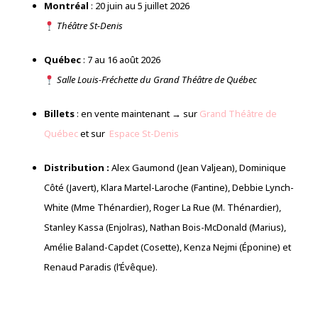
Montréal
: 20 juin au 5 juillet 2026
Théâtre St-Denis
Québec
: 7 au 16 août 2026
Salle Louis-Fréchette du Grand Théâtre de Québec
Billets
: en vente maintenant → sur
Grand Théâtre de
Québec
et sur
Espace St-Denis
Distribution :
Alex Gaumond (Jean Valjean), Dominique
Côté (Javert), Klara Martel-Laroche (Fantine), Debbie Lynch-
White (Mme Thénardier), Roger La Rue (M. Thénardier),
Stanley Kassa (Enjolras), Nathan Bois-McDonald (Marius),
Amélie Baland-Capdet (Cosette), Kenza Nejmi (Éponine) et
Renaud Paradis (l’Évêque).