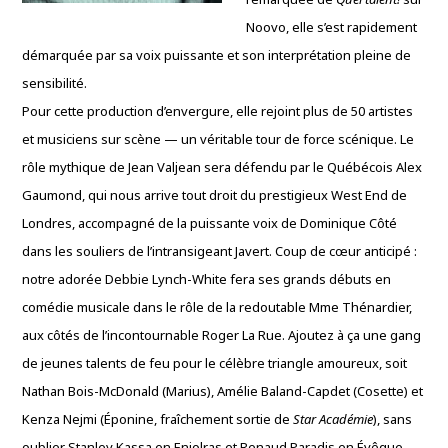
Noovo, elle s’est rapidement
démarquée par sa voix puissante et son interprétation pleine de
sensibilité.
Pour cette production d’envergure, elle rejoint plus de 50 artistes
et musiciens sur scène — un véritable tour de force scénique. Le
rôle mythique de Jean Valjean sera défendu par le Québécois Alex
Gaumond, qui nous arrive tout droit du prestigieux West End de
Londres, accompagné de la puissante voix de Dominique Côté
dans les souliers de l’intransigeant Javert. Coup de cœur anticipé :
notre adorée Debbie Lynch-White fera ses grands débuts en
comédie musicale dans le rôle de la redoutable Mme Thénardier,
aux côtés de l’incontournable Roger La Rue. Ajoutez à ça une gang
de jeunes talents de feu pour le célèbre triangle amoureux, soit
Nathan Bois-McDonald (Marius), Amélie Baland-Capdet (Cosette) et
Kenza Nejmi (Éponine, fraîchement sortie de
Star Académie
), sans
oublier Stanley Kassa en Enjolras et Renaud Paradis en Évêque.