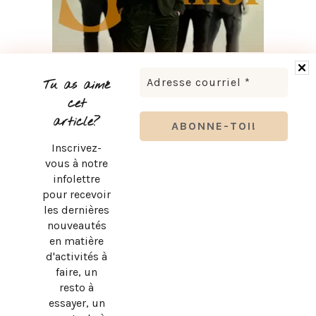
BRUNO PELLETIER 3 ET MOI : UN SPECTACLE À VOIR AU
QUÉBEC
Tu as aimé
cet
article?
Inscrivez-
vous à notre
infolettre
pour recevoir
les dernières
nouveautés
en matière
d'activités à
faire, un
resto à
essayer, un