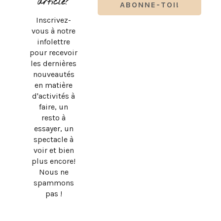
article?
Inscrivez-
vous à notre
infolettre
pour recevoir
les dernières
nouveautés
en matière
d'activités à
faire, un
resto à
essayer, un
spectacle à
SUBWAY QUÉBEC : LE RETOUR OFFICIEL DU PAIN PLAT
voir et bien
ORIGINAL!
plus encore!
Nous ne
spammons
pas !
DESIGN BY
SKYANDSTARS.CO
COPYRIGHT © 2026 · MEVE ET CIE, TOUS DROITS
RÉSERVÉS