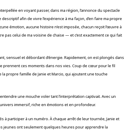
interpellée en voyant passer, dans ma région, l’annonce du spectacle
 le descriptif afin de vivre l’expérience à ma façon, d’en faire ma propre
 aucune émotion, aucune histoire n’est imposée, chacun reçoit l’œuvre à
être pas celui de ma voisine de chaise — et c’est exactement ce qui fait
hant, sensuel et débordant d’énergie. Rapidement, on est plongés dans
 que prennent ces moments dans nos vies. Coup de cœur pour le fil
 la propre famille de Janie et Marcio, qui ajoutent une touche
t entendre une mouche voler tant l’interprétation captivait. Avec un
n univers immersif, riche en émotions et en profondeur.
és à participer à un numéro. À chaque arrêt de leur tournée, Janie et
 Les jeunes ont seulement quelques heures pour apprendre la