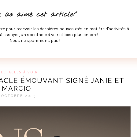
ITÉS À FAIRE
SPECTACLES À VOIR
MUSIQUE
GAST
u as aimé cet article?
ÉCO
SPORTS ET MIEUX-ÊTRE
À PROPOS
COLLABORA
MEVE ET CIE
tre pour recevoir les dernières nouveautés en matière d'activités à
 à essayer, un spectacle à voir et bien plus encore!
Nous ne spammons pas !
GUE SUR LES DERNIÈRES TENDANCES PAR MARIE-EVE L
PECTACLES À VOIR
TACLE ÉMOUVANT SIGNÉ JANIE ET
MARCIO
 OCTOBRE 2025