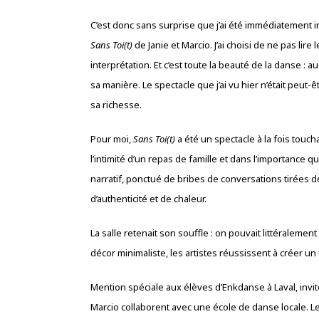
C’est donc sans surprise que j’ai été immédiatement 
Sans Toi(t)
de Janie et Marcio. J’ai choisi de ne pas lire
interprétation. Et c’est toute la beauté de la danse :
sa manière. Le spectacle que j’ai vu hier n’était peut-
sa richesse.
Pour moi,
Sans Toi(t)
a été un spectacle à la fois touc
l’intimité d’un repas de famille et dans l’importance
narratif, ponctué de bribes de conversations tirées de
d’authenticité et de chaleur.
La salle retenait son souffle : on pouvait littéralemen
décor minimaliste, les artistes réussissent à créer u
Mention spéciale aux élèves d’Enkdanse à Laval, invit
Marcio collaborent avec une école de danse locale.