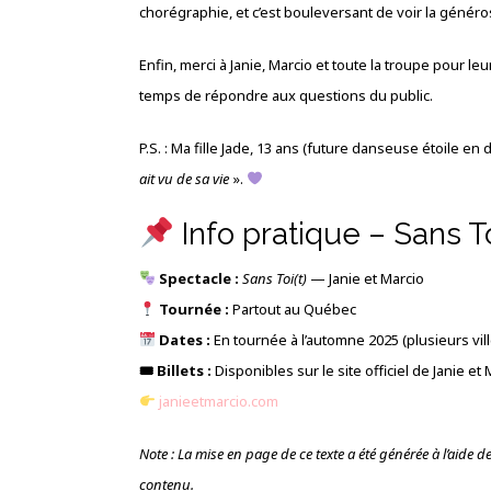
chorégraphie, et c’est bouleversant de voir la généros
Enfin, merci à Janie, Marcio et toute la troupe pour leur
temps de répondre aux questions du public.
P.S. : Ma fille Jade, 13 ans (future danseuse étoile en
ait vu de sa vie
».
Info pratique – Sans To
Spectacle :
Sans Toi(t)
— Janie et Marcio
Tournée :
Partout au Québec
Dates :
En tournée à l’automne 2025 (plusieurs vill
🎟 Billets :
Disponibles sur le site officiel de Janie et 
janieetmarcio.com
Note : La mise en page de ce texte a été générée à l’aide de l’
contenu.