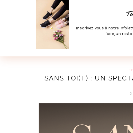
ACCUEIL
SPÉCIAL RENTRÉE
SPÉCIAL ÉTÉ
ACTIV
T
LECTURE ET FILMS
PRODUITS À DÉCOUVRIR
ART & D
Inscrivez-vous à notre infolet
JOINDRE MEVE ET CIE | COLLABORATIONS & MÉDIAS
faire, un resto
UN BLO
S
SANS TOI(T) : UN SPEC
3