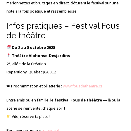
marionnettes et bruitages en direct, clôturent le festival sur une
note à la fois poétique et rassembleuse.
Infos pratiques – Festival Fous
de théâtre
Du 2 au 5 octobre 2025
Théâtre Alphonse-Desjardins
25, allée de la Création
Repentigny, Québec J6A 0C2
🎟 Programmation et billetterie :
www.fousdetheatre.ca
Entre amis ou en famille, le
festival Fous de théâtre
— là où la
scène se réinvente, chaque soir !
Vite, réserve ta place !
Pour voir un aperçu,
clique ici!