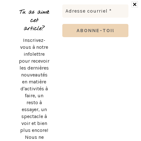
BRUNO PELLETIER 3 ET MOI : UN SPECTACLE À VOIR AU
QUÉBEC
Tu as aimé
cet
article?
Inscrivez-
vous à notre
infolettre
pour recevoir
les dernières
nouveautés
en matière
d'activités à
faire, un
resto à
essayer, un
spectacle à
SUBWAY QUÉBEC : LE RETOUR OFFICIEL DU PAIN PLAT
voir et bien
ORIGINAL!
plus encore!
Nous ne