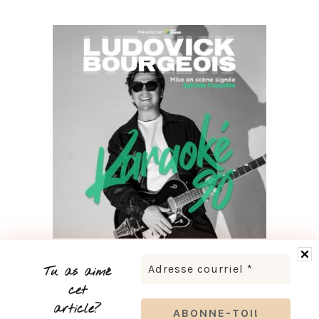
LUDOVICK BOURGEOIS PRÉSENTE KARAOKÉ 90 EN
TOURNÉE
Tu as aimé
cet
article?