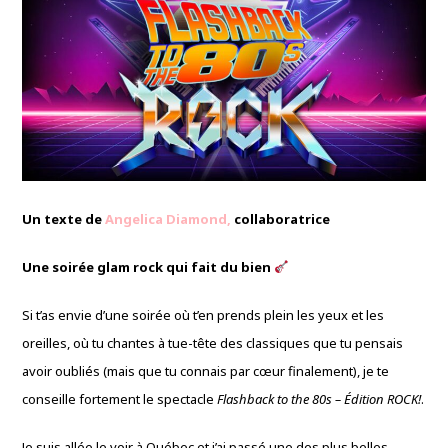
Un texte de
Angelica Diamond,
collaboratrice
Une soirée glam rock qui fait du bien
Si t’as envie d’une soirée où t’en prends plein les yeux et les
oreilles, où tu chantes à tue-tête des classiques que tu pensais
avoir oubliés (mais que tu connais par cœur finalement), je te
conseille fortement le spectacle
Flashback to the 80s – Édition ROCK!
.
Je suis allée le voir à Québec et j’ai passé une des plus belles