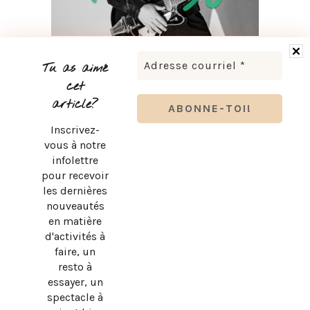
LUDOVICK BOURGEOIS PRÉSENTE KARAOKÉ 90 EN
TOURNÉE
Tu as aimé
cet
article?
Inscrivez-
vous à notre
infolettre
pour recevoir
les dernières
nouveautés
en matière
d'activités à
faire, un
resto à
essayer, un
spectacle à
BRUNO PELLETIER 3 ET MOI : UN SPECTACLE À VOIR AU