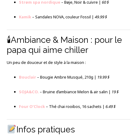
Strøm spa nordique
– Bøje, Noir & cuivre |
60 $
Kamik
– Sandales NOVA, couleur Fossil |
49.99 $
🕯Ambiance & Maison : pour le
papa qui aime chiller
Un peu de douceur et de style à la maison :
Bouclair
– Bougie Ambre Musqué, 210g |
19.99 $
SOJA&CO.
– Bruine d’ambiance Melon & air salin |
19 $
Four O’Clock
– Thé chai rooibos, 16 sachets |
6.49 $
Infos pratiques