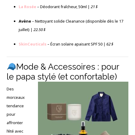
La Rosée
– Déodorant fraîcheur, 50ml |
21 $
Avène
– Nettoyant solide Cleanance (disponible dès le 17
juillet) |
22.50 $
SkinCeuticals
– Écran solaire apaisant SPF 50 |
62 $
Mode & Accessoires : pour
le papa stylé (et confortable)
Des
morceaux
tendance
pour
affronter
l’été avec