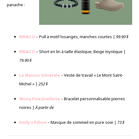
panache :
RW&CO
– Pull à motif losanges, manches courtes |
99.90 $
RW&CO
– Short en lin à taille élastique, Beige mystique |
79.90 $
La Maison Générale
– Veste de travail « Le Mont Saint-
Michel » |
252 $
Mona Fine Joaillerie
– Bracelet personnalisable pierres
noires |
À partir de
Emily’s Pillow
– Masque de sommeil en pure soie |
73 $