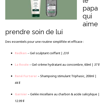
le
papa
qui
aime
prendre soin de lui
Des essentiels pour une routine simplifiée et efficace :
Redken
– Gel sculptant coiffant |
23 $
La Rosée
– Gel-crème hydratant au concombre, 60ml |
37 $
René Furterer
– Shampoing stimulant Triphasic, 200ml |
44 $
Garnier
– Gelée micellaire au charbon & acide salicylique |
12.99 $