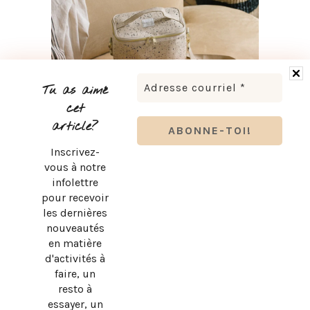
Tu as aimé
cet
article?
Inscrivez-
RENTRÉE SCOLAIRE : LES ESSENTIELS KOZY POUR SON
vous à notre
BUREAU
infolettre
pour recevoir
les dernières
nouveautés
en matière
d'activités à
faire, un
resto à
essayer, un