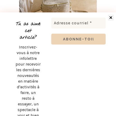
Tu as aimé
cet
article?
Inscrivez-
RENTRÉE SCOLAIRE : LES ESSENTIELS KOZY POUR SON
vous à notre
BUREAU
infolettre
pour recevoir
les dernières
nouveautés
en matière
d'activités à
faire, un
resto à
essayer, un
spectacle à
BEN & FLORENTINE X MIELS D’ANICET : LE NOUVEAU
voir et bien