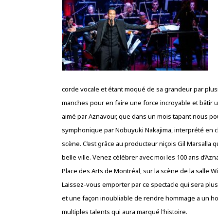
corde vocale et étant moqué de sa grandeur par plusie
manches pour en faire une force incroyable et bâtir 
aimé par Aznavour, que dans un mois tapant nous pou
symphonique par Nobuyuki Nakajima, interprété en c
scène. C’est grâce au producteur niçois Gil Marsalla q
belle ville. Venez célébrer avec moi les 100 ans d’Azn
Place des Arts de Montréal, sur la scène de la salle Wilf
Laissez-vous emporter par ce spectacle qui sera plu
et une façon inoubliable de rendre hommage a un 
multiples talents qui aura marqué l’histoire.