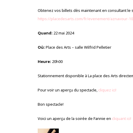
Obtenez vos billets dès maintenant en consultant le
https://placedesarts.com/fr/evenement/aznavour-1
Quand:
22 mai 2024
Où:
Place des Arts – salle Wilfrid Pelletier
Heure:
20h00
Stationnement disponible à La place des Arts directe
Pour voir un aperçu du spectacle,
cliquez ici!
Bon spectacle!
Voici un aperçu de la soirée de Fannie en
cliquant ici!