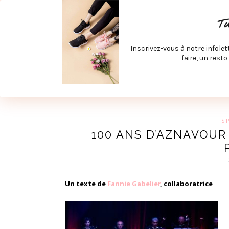
ACCUEIL
SPÉCIAL RENTRÉE
SPÉCIAL ÉTÉ
ACTIV
T
LECTURE ET FILMS
PRODUITS À DÉCOUVRIR
ART & D
Inscrivez-vous à notre infolet
JOINDRE MEVE ET CIE | COLLABORATIONS & MÉDIAS
faire, un resto
UN BLO
S
100 ANS D’AZNAVOUR 
Un texte de
Fannie Gabelier
, collaboratrice