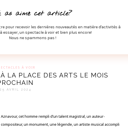
ITÉS À FAIRE
SPECTACLES À VOIR
MUSIQUE
GAST
u as aimé cet article?
ÉCO
SPORTS ET MIEUX-ÊTRE
À PROPOS
COLLABORA
MEVE ET CIE
tre pour recevoir les dernières nouveautés en matière d'activités à
 à essayer, un spectacle à voir et bien plus encore!
Nous ne spammons pas !
GUE SUR LES DERNIÈRES TENDANCES PAR MARIE-EVE L
PECTACLES À VOIR
À LA PLACE DES ARTS LE MOIS
PROCHAIN
25 AVRIL 2024
Aznavour, cet homme rempli d’un talent magistral, un auteur-
compositeur, un monument, une légende, un artiste musical accompli