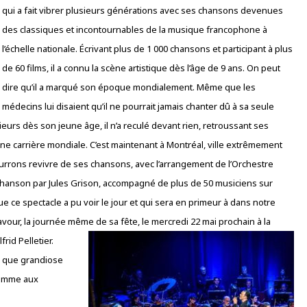
qui a fait vibrer plusieurs générations avec ses chansons devenues
des classiques et incontournables de la musique francophone à
l’échelle nationale. Écrivant plus de 1 000 chansons et participant à plus
de 60 films, il a connu la scène artistique dès l’âge de 9 ans. On peut
dire qu’il a marqué son époque mondialement. Même que les
médecins lui disaient qu’il ne pourrait jamais chanter dû à sa seule
urs dès son jeune âge, il n’a reculé devant rien, retroussant ses
une carrière mondiale. C’est maintenant à Montréal, ville extrêmement
rrons revivre de ses chansons, avec l’arrangement de l’Orchestre
hanson par Jules Grison, accompagné de plus de 50 musiciens sur
ue ce spectacle a pu voir le jour et qui sera en primeur à dans notre
avour, la journée même de sa fête, le mercredi 22 mai prochain à la
rid Pelletier.
s que grandiose
homme aux