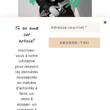
LUDOVICK BOURGEOIS PRÉSENTE KARAOKÉ 90 EN
TOURNÉE
Tu as aimé
cet
article?
Inscrivez-
vous à notre
infolettre
pour recevoir
les dernières
nouveautés
en matière
d'activités à
faire, un
resto à
essayer, un
spectacle à