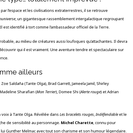
r l’espace et les civilisations extraterrestres, il se retrouve
universe
, un gigantesque rassemblement intergalactique regroupant
l est identifié à tort comme l’ambassadeur officiel de la Terre.
obable, au milieu de créatures aussi loufoques qu’attachantes. Il devra
 découvrir qui il est vraiment. Une aventure tendre et spectaculaire sur
rence.
comme ailleurs
, Zoe Saldaña (Tante Olga), Brad Garrett, Jameela Jamil, Shirley
 Madeline Sharafian (
Mon Terrier
), Domee Shi (
Alerte rouge
) et Adrian
 voix à Tante Olga. Révélée dans
Les bracelets rouges
,
Indéfendable
et le
che de sensibilité au personnage.
Michel Charette
, connu pour
à lui Gunther Melmac avec tout son charisme et son humour légendaire.