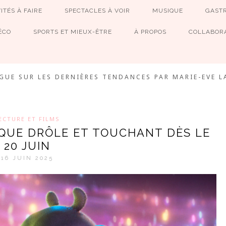
ITÉS À FAIRE
SPECTACLES À VOIR
MUSIQUE
GAST
ÉCO
SPORTS ET MIEUX-ÊTRE
À PROPOS
COLLABORA
MEVE ET CIE
GUE SUR LES DERNIÈRES TENDANCES PAR MARIE-EVE L
ECTURE ET FILMS
IQUE DRÔLE ET TOUCHANT DÈS LE
20 JUIN
16 JUIN 2025