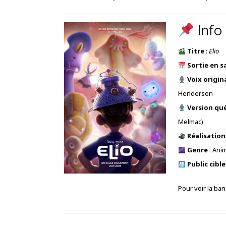
Info
Titre
:
Elio
Sortie en sa
Voix origin
Henderson
Version qu
Melmac)
Réalisation
Genre
: Anim
Public cible
Pour voir la b