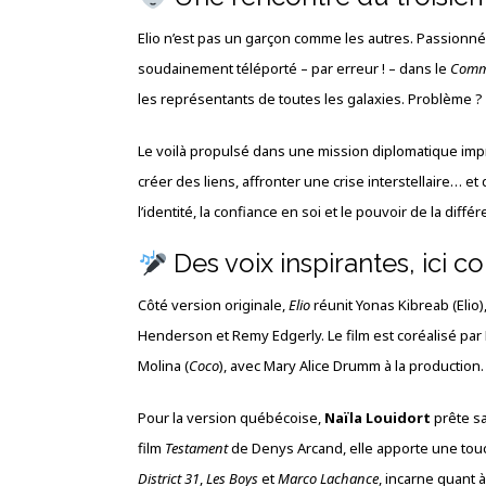
Elio n’est pas un garçon comme les autres. Passionné pa
soudainement téléporté – par erreur ! – dans le
Comm
les représentants de toutes les galaxies. Problème ? I
Le voilà propulsé dans une mission diplomatique impr
créer des liens, affronter une crise interstellaire… et
l’identité, la confiance en soi et le pouvoir de la diffé
Des voix inspirantes, ici 
Côté version originale,
Elio
réunit Yonas Kibreab (Elio)
Henderson et Remy Edgerly. Le film est coréalisé par
Molina (
Coco
), avec Mary Alice Drumm à la production.
Pour la version québécoise,
Naïla Louidort
prête sa
film
Testament
de Denys Arcand, elle apporte une tou
District 31
,
Les Boys
et
Marco Lachance
, incarne quant 