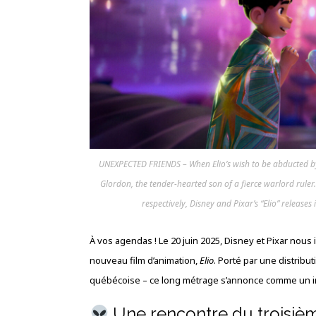
UNEXPECTED FRIENDS – When Elio’s wish to be abducted by 
Glordon, the tender-hearted son of a fierce warlord rule
respectively, Disney and Pixar’s “Elio” releases
À vos agendas ! Le 20 juin 2025, Disney et Pixar nou
nouveau film d’animation,
Elio
. Porté par une distribu
québécoise – ce long métrage s’annonce comme un inc
Une rencontre du troisiè