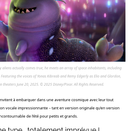
aliens actually comes true, he meets an array of space inhabitants, including
r. Featuring the voices of Yonas Kibreab and Remy Edgerly as Elio and Glordon,
 in theaters June 20, 2025. © 2025 Disney/Pixar. All Rights Reserved.
s invitent à embarquer dans une aventure cosmique avec leur tout
tion vocale impressionnante – tant en version originale qu’en version
ontournable de l’été pour petits et grands.
me type… totalement imprévue !