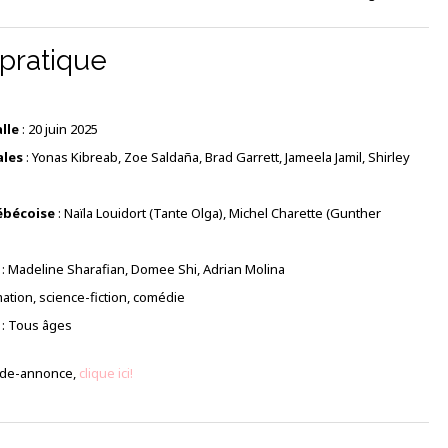
 pratique
lle
: 20 juin 2025
ales
: Yonas Kibreab, Zoe Saldaña, Brad Garrett, Jameela Jamil, Shirley
ébécoise
: Naïla Louidort (Tante Olga), Michel Charette (Gunther
: Madeline Sharafian, Domee Shi, Adrian Molina
ation, science-fiction, comédie
: Tous âges
ande-annonce,
clique ici!