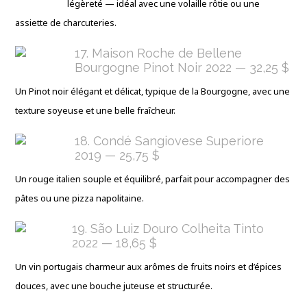
légèreté — idéal avec une volaille rôtie ou une
assiette de charcuteries.
17. Maison Roche de Bellene
Bourgogne Pinot Noir 2022 — 32,25 $
Un Pinot noir élégant et délicat, typique de la Bourgogne, avec une
texture soyeuse et une belle fraîcheur.
18. Condé Sangiovese Superiore
2019 — 25,75 $
Un rouge italien souple et équilibré, parfait pour accompagner des
pâtes ou une pizza napolitaine.
19. São Luiz Douro Colheita Tinto
2022 — 18,65 $
Un vin portugais charmeur aux arômes de fruits noirs et d’épices
douces, avec une bouche juteuse et structurée.