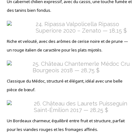
Un cabernet chilien expressif, avec du cassis, une touche fumée et
des tanins bien fondus.
24. Ripassa Valpolicella Ripasso
Superiore 2020 – Zenato — 18,15 $
Riche et velouté, avec des arômes de cerise noire et de prune —
un rouge italien de caractère pour les plats mijotés.
25. Château Chantemerle Médoc Cru
Bourgeois 2018 — 28,75 $
Classique du Médoc, structuré et élégant, idéal avec une belle
pièce de bœuf.
26. Château des Laurets Puisseguin
Saint-Émilion 2017 — 28,25 $
Un Bordeaux charmeur, équilibré entre fruit et structure, parfait
pour les viandes rouges et les fromages affinés.