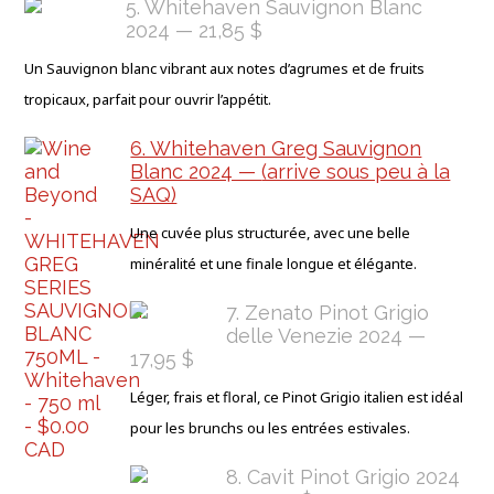
5. Whitehaven Sauvignon Blanc
2024 — 21,85 $
Un Sauvignon blanc vibrant aux notes d’agrumes et de fruits
tropicaux, parfait pour ouvrir l’appétit.
6. Whitehaven Greg Sauvignon
Blanc 2024 —
(arrive sous peu à la
SAQ)
Une cuvée plus structurée, avec une belle
minéralité et une finale longue et élégante.
7. Zenato Pinot Grigio
delle Venezie 2024 —
17,95 $
Léger, frais et floral, ce Pinot Grigio italien est idéal
pour les brunchs ou les entrées estivales.
8. Cavit Pinot Grigio 2024