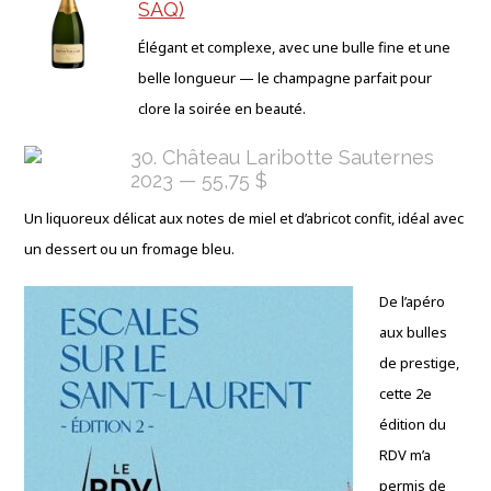
SAQ)
Élégant et complexe, avec une bulle fine et une
belle longueur — le champagne parfait pour
clore la soirée en beauté.
30. Château Laribotte Sauternes
2023 — 55,75 $
Un liquoreux délicat aux notes de miel et d’abricot confit, idéal avec
un dessert ou un fromage bleu.
De l’apéro
aux bulles
de prestige,
cette 2e
édition du
RDV m’a
permis de