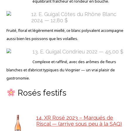
équilibrant fraîcheur et rondeur en bouche.
12. E. Guigal Côtes du Rhône Blanc
2024 — 12,80 $
Fruité, floral et légèrement miellé, ce blanc polyvalent accompagne
aussi bien les poissons que les volailles.
13. E. Guigal Condrieu 2022 — 45,00 $
Complexe et raffiné, avec des arômes de fleurs
blanches et d’abricot typiques du Viognier — un vrai plaisir de
gastronomie.
Rosés festifs
14. XR Rosé 2023 – Marqués de
Riscal —
(arrive sous peu à la SAQ)