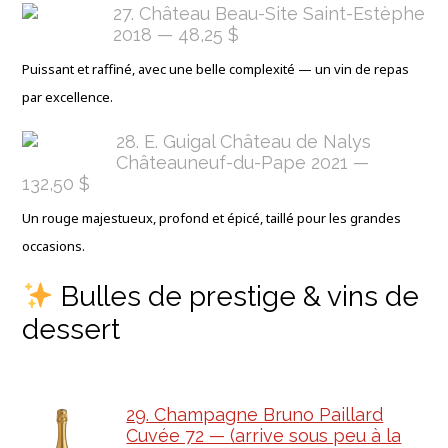
27. Château Beau-Site Saint-Estèphe
2018 — 48,25 $
Puissant et raffiné, avec une belle complexité — un vin de repas
par excellence.
28. E. Guigal Château de Nalys
Châteauneuf-du-Pape 2021 —
132,50 $
Un rouge majestueux, profond et épicé, taillé pour les grandes
occasions.
Bulles de prestige & vins de
dessert
29. Champagne Bruno Paillard
Cuvée 72 —
(arrive sous peu à la