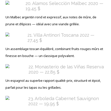
20. Alamos Selección Malbec 2020 —
19,45 $
Un Malbec argentin rond et expressif, aux notes de mûre, de
prune et d’épices — idéal avec une viande grillée.
21. Villa Antinori Toscana 2022 —
27,45 $
Un assemblage toscan équilibré, combinant fruits rouges mûrs et
finesse en bouche — un classique polyvalent.
22. Monasterio de las Viñas Reserva
2020 — 22,85 $
Un espagnol au superbe rapport qualité-prix, structuré et épicé,
parfait pour les tapas ou les grillades.
23. Arboleda Cabernet Sauvignon
2022 — 19,95 $