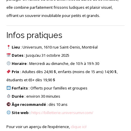
elle combine parfaitement frissons ludiques et plaisir visuel,
offrant un souvenir inoubliable pour petits et grands.
Infos pratiques
Lieu
: Universum, 1610 rue Saint-Denis, Montréal
Dates
: Jusqu’au 31 octobre 2025
Horaire
: Mercredi au dimanche, de 10 h à 19 h 30
Prix
: Adultes dès 24,90 $, enfants (moins de 15 ans) 14,90 $,
étudiants et 65+ dès 19,90 $
Forfaits
: Offerts pour familles et groupes
Durée
: environ 30 minutes
Âge recommandé
: dès 10 ans
Site web
:
https://billetterie.universumvr.com/
Pour voir un aperçu de l’expérience,
clique ici!