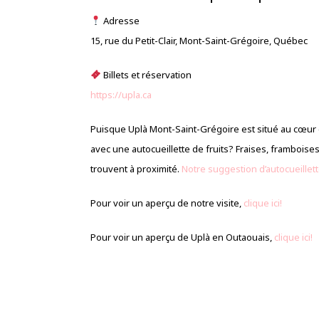
Adresse
15, rue du Petit-Clair, Mont-Saint-Grégoire, Québec
Billets et réservation
https://upla.ca
Puisque Uplà Mont-Saint-Grégoire est situé au cœur 
avec une autocueillette de fruits? Fraises, frambois
trouvent à proximité.
Notre suggestion d’autocueillette
Pour voir un aperçu de notre visite,
clique ici!
Pour voir un aperçu de Uplà en Outaouais,
clique ici!