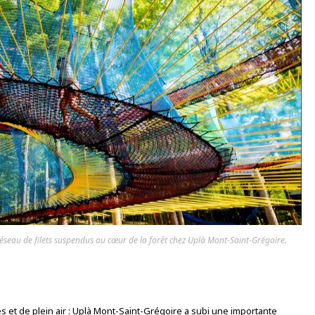
éseau de filets suspendus au cœur de la forêt chez Uplà Mont-Saint-Grégoire.
es et de plein air : Uplà Mont-Saint-Grégoire a subi une importante