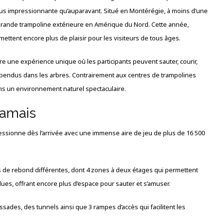
us impressionnante qu’auparavant. Situé en Montérégie, à moins d’une
grande trampoline extérieure en Amérique du Nord. Cette année,
mettent encore plus de plaisir pour les visiteurs de tous âges.
fre une expérience unique où les participants peuvent sauter, courir,
spendus dans les arbres. Contrairement aux centres de trampolines
 dans un environnement naturel spectaculaire.
jamais
essionne dès l’arrivée avec une immense aire de jeu de plus de 16 500
s de rebond différentes, dont 4 zones à deux étages qui permettent
es, offrant encore plus d’espace pour sauter et s’amuser.
ades, des tunnels ainsi que 3 rampes d’accès qui facilitent les