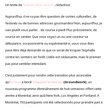
Un texte de
Virginie Jullien-Burdin
, rédactrice
Aujourd’hui, il ne va pas être question de sorties culturelles, de
festivals ou de bonnes adresses gourmandes! Non, aujourd’hui, je
vais plutôt vous parler… de course à pied! Plus précisément, de
course en sentier. Que vous soyez un ou une coureur·se
débutant·e, occasionnel·le ou expérimenté·e, vous vous êtes
peut-être déjà demandé ce que ce serait de troquer l’asphalte
contre les sentiers en forêt. L’idée est séduisante, mais le premier
pas peut sembler intimidant.
C’est justement pour rendre cette transition plus accessible
qu’
Arc’teryx
a lancé
Préparer le terrain
(Groundwork)
, un
nouveau programme d’entraînement de huit semaines offert cette
année à Montréal, ainsi qu’à New York, Los Angeles et Portland. À
Montréal, 150 participants ont été sélectionnés pour prendre part à