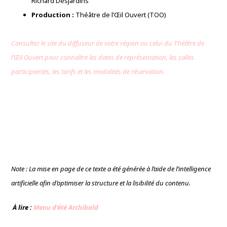
Richard Desjardins
Production :
Théâtre de l’Œil Ouvert (TOO)
Consultez le site du diffuseur de votre région ou celui du Théâtre de
l’Œil Ouvert pour connaître les dates de représentation, les salles
participantes, les tarifs et les modalités de réservation.
Note : La mise en page de ce texte a été générée à l’aide de l’intelligence
artificielle afin d’optimiser la structure et la lisibilité du contenu.
À lire :
Menu d’été Archibald