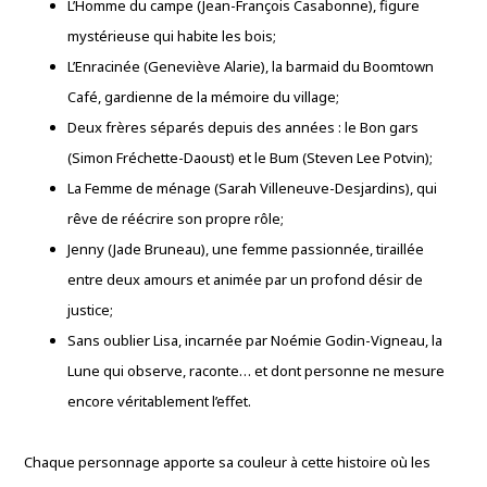
L’Homme du campe (Jean-François Casabonne), figure
mystérieuse qui habite les bois;
L’Enracinée (Geneviève Alarie), la barmaid du Boomtown
Café, gardienne de la mémoire du village;
Deux frères séparés depuis des années : le Bon gars
(Simon Fréchette-Daoust) et le Bum (Steven Lee Potvin);
La Femme de ménage (Sarah Villeneuve-Desjardins), qui
rêve de réécrire son propre rôle;
Jenny (Jade Bruneau), une femme passionnée, tiraillée
entre deux amours et animée par un profond désir de
justice;
Sans oublier Lisa, incarnée par Noémie Godin-Vigneau, la
Lune qui observe, raconte… et dont personne ne mesure
encore véritablement l’effet.
Chaque personnage apporte sa couleur à cette histoire où les