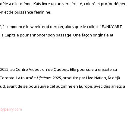
idèle à elle-même, Katy livre un univers éclaté, coloré et profondément
on et de puissance féminine.
éjà commencé le week-end dernier, alors que le collectif FUNKY ART
 la Capitale pour annoncer son passage. Une façon originale et
t 2025, au Centre Vidéotron de Québec. Elle poursuivra ensuite sa
 Toronto. La tournée
Lifetimes 2025
, produite par Live Nation, l’a déjà
d, avant de se poursuivre cet automne en Europe, avec des arrêts à
atyperry.com