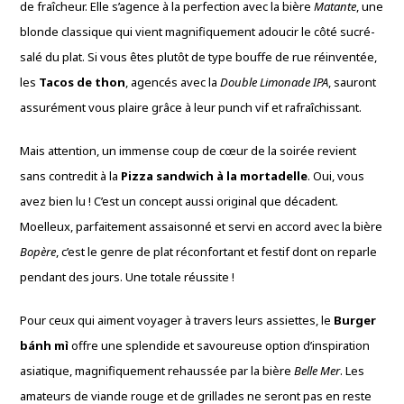
de fraîcheur.
Elle s’agence à la perfection avec la bière
Matante
,
une
blonde classique qui vient magnifiquement adoucir le côté sucré-
salé du plat.
Si vous êtes plutôt de type bouffe de rue réinventée,
les
Tacos de thon
,
agencés avec la
Double Limonade IPA
,
sauront
assurément vous plaire grâce à leur punch vif et rafraîchissant.
Mais attention,
un immense coup de cœur de la soirée revient
sans contredit à la
Pizza sandwich à la mortadelle
.
Oui,
vous
avez bien lu !
C’est un concept aussi original que décadent.
Moelleux,
parfaitement assaisonné et servi en accord avec la bière
Bopère
,
c’est le genre de plat réconfortant et festif dont on reparle
pendant des jours.
Une totale réussite !
Pour ceux qui aiment voyager à travers leurs assiettes,
le
Burger
bánh mì
offre une splendide et savoureuse option d’inspiration
asiatique,
magnifiquement rehaussée par la bière
Belle Mer
.
Les
amateurs de viande rouge et de grillades ne seront pas en reste