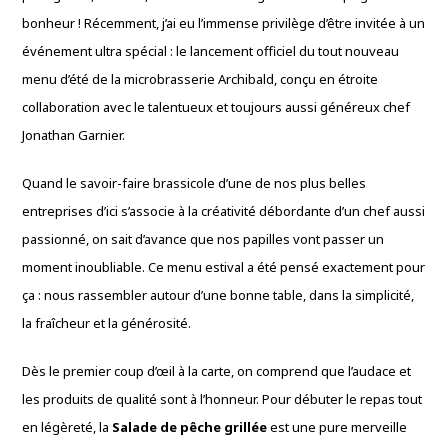
bonheur !
Récemment,
j’ai eu l’immense privilège d’être invitée à un
événement ultra spécial :
le lancement officiel du tout nouveau
menu d’été de la microbrasserie Archibald,
conçu en étroite
collaboration avec le talentueux et toujours aussi généreux chef
Jonathan Garnier.
Quand le savoir-faire brassicole d’une de nos plus belles
entreprises d’ici s’associe à la créativité débordante d’un chef aussi
passionné,
on sait d’avance que nos papilles vont passer un
moment inoubliable.
Ce menu estival a été pensé exactement pour
ça :
nous rassembler autour d’une bonne table,
dans la simplicité,
la fraîcheur et la générosité.
Dès le premier coup d’œil à la carte,
on comprend que l’audace et
les produits de qualité sont à l’honneur.
Pour débuter le repas tout
en légèreté,
la
Salade de pêche grillée
est une pure merveille