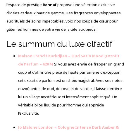
l’espace de prestige
Rennaï
propose une sélection exclusive
d’idées-cadeaux haut de gamme. Des fragrances enveloppantes
aux rituels de soins impeccables, voici nos coups de cœur pour
gâter les hommes de votre vie de la tête aux pieds.
Le summum du luxe olfactif
Maison Francis Kurkdjian – Oud Satin Mood (Extrait
de Parfum – 620 $)
Si vous avez envie de frapper un grand
coup et d’offrir une pièce de haute parfumerie d’exception,
cet extrait de parfum est un choix magistral. Avec ses notes
envoûtantes de oud, de rose et de vanille, il laisse derrière
lui un sillage mystérieux et intensément sophistiqué. Un
véritable bijou liquide pour l’homme qui apprécie
l’exclusivité.
Jo Malone London – Cologne Intense Dark Amber &