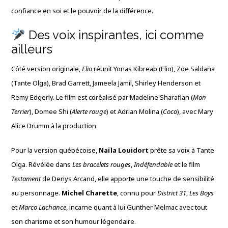
confiance en soi et le pouvoir de la différence.
Des voix inspirantes, ici comme
ailleurs
Côté version originale,
Elio
réunit Yonas Kibreab (Elio), Zoe Saldaña
(Tante Olga), Brad Garrett, Jameela Jamil, Shirley Henderson et
Remy Edgerly. Le film est coréalisé par Madeline Sharafian (
Mon
Terrier
), Domee Shi (
Alerte rouge
) et Adrian Molina (
Coco
), avec Mary
Alice Drumm à la production.
Pour la version québécoise,
Naïla Louidort
prête sa voix à Tante
Olga. Révélée dans
Les bracelets rouges
,
Indéfendable
et le film
Testament
de Denys Arcand, elle apporte une touche de sensibilité
au personnage.
Michel Charette
, connu pour
District 31
,
Les Boys
et
Marco Lachance
, incarne quant à lui Gunther Melmac avec tout
son charisme et son humour légendaire.