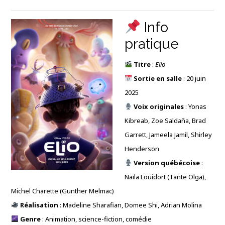
Info
pratique
Titre
:
Elio
Sortie en salle
: 20 juin
2025
Voix originales
: Yonas
Kibreab, Zoe Saldaña, Brad
Garrett, Jameela Jamil, Shirley
Henderson
Version québécoise
:
Naïla Louidort (Tante Olga),
Michel Charette (Gunther Melmac)
Réalisation
: Madeline Sharafian, Domee Shi, Adrian Molina
Genre
: Animation, science-fiction, comédie