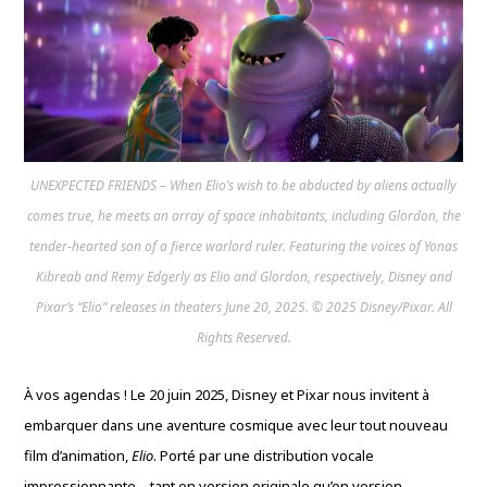
UNEXPECTED FRIENDS – When Elio’s wish to be abducted by aliens actually
comes true, he meets an array of space inhabitants, including Glordon, the
tender-hearted son of a fierce warlord ruler. Featuring the voices of Yonas
Kibreab and Remy Edgerly as Elio and Glordon, respectively, Disney and
Pixar’s “Elio” releases in theaters June 20, 2025. © 2025 Disney/Pixar. All
Rights Reserved.
À vos agendas ! Le 20 juin 2025, Disney et Pixar nous invitent à
embarquer dans une aventure cosmique avec leur tout nouveau
film d’animation,
Elio
. Porté par une distribution vocale
impressionnante – tant en version originale qu’en version