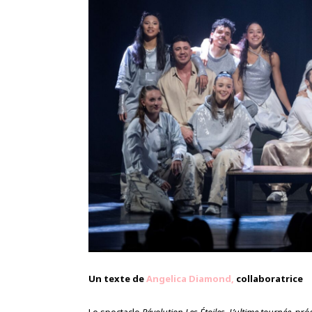
Un texte de
Angelica Diamond,
collaboratrice
Le spectacle
Révolution Les Étoiles, L’ultime tournée
, pré