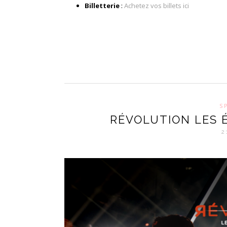
Billetterie
:
Achetez vos billets ici
S
RÉVOLUTION LES É
2