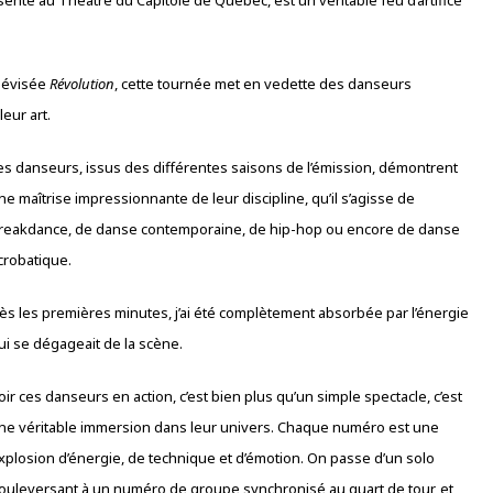
élévisée
Révolution
, cette tournée met en vedette des danseurs
eur art.
es danseurs, issus des différentes saisons de l’émission, démontrent
ne maîtrise impressionnante de leur discipline, qu’il s’agisse de
reakdance, de danse contemporaine, de hip-hop ou encore de danse
crobatique.
ès les premières minutes, j’ai été complètement absorbée par l’énergie
ui se dégageait de la scène.
oir ces danseurs en action, c’est bien plus qu’un simple spectacle, c’est
ne véritable immersion dans leur univers. Chaque numéro est une
xplosion d’énergie, de technique et d’émotion. On passe d’un solo
ouleversant à un numéro de groupe synchronisé au quart de tour, et