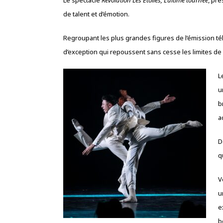
de talent et d’émotion.
Regroupant les plus grandes figures de l’émission t
d’exception qui repoussent sans cesse les limites de l
L
u
b
a
D
q
V
u
e
b