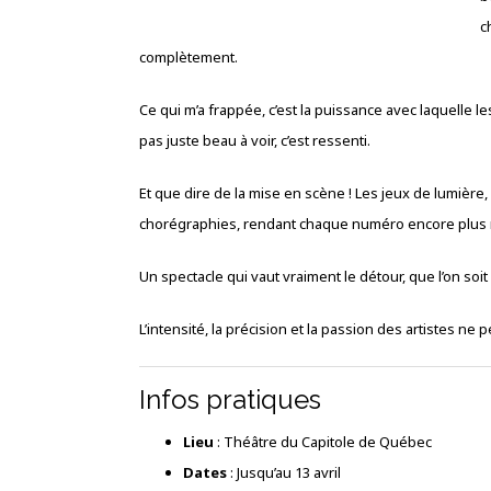
c
complètement.
Ce qui m’a frappée, c’est la puissance avec laquelle 
pas juste beau à voir, c’est ressenti.
Et que dire de la mise en scène ! Les jeux de lumière,
chorégraphies, rendant chaque numéro encore plus m
Un spectacle qui vaut vraiment le détour, que l’on so
L’intensité, la précision et la passion des artistes ne
Infos pratiques
Lieu
: Théâtre du Capitole de Québec
Dates
: Jusqu’au 13 avril