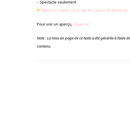
– Spectacle seulement
Billets en vente sur le site du Casino de Montréal
Pour voir un aperçu,
clique ici!
Note : La mise en page de ce texte a été générée à l’aide de l’
contenu.