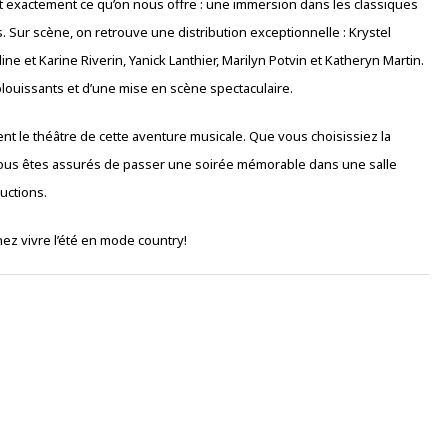
st exactement ce qu’on nous offre : une immersion dans les classiques
es. Sur scène, on retrouve une distribution exceptionnelle : Krystel
e et Karine Riverin, Yanick Lanthier, Marilyn Potvin et Katheryn Martin.
ouissants et d’une mise en scène spectaculaire.
ient le théâtre de cette aventure musicale. Que vous choisissiez la
ous êtes assurés de passer une soirée mémorable dans une salle
ductions.
nez vivre l’été en mode country!