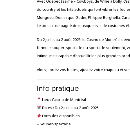
Avec Québec Issime – Cowboys, de Willie à Dolly, c’e
du country et les hits actuels qui font vibrer les foul
Mongeau, Dominique Godin, Philippe Berghella, Carolin
Le tout accompagné de musique live, de costumes ébl
Du 2 juillet au 2 août 2025, le Casino de Montréal dev
formule souper-spectacle ou spectacle seulement, v
intime, mais capable d’accueillir les plus grandes pro
Alors, sortez vos bottes, ajustez votre chapeau et ve
Info pratique
Lieu : Casino de Montréal
Dates : Du 2 juillet au 2 août 2025
Formules disponibles :
– Souper-spectacle