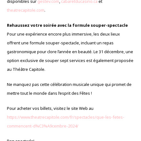
disponibles sur
gestev.com
,
cabaretducasino.ca
et
theatrecapitole.com
.
Rehaussez votre soirée avec la formule souper-spectacle
Pour une expérience encore plus immersive, les deux lieux
offrent une formule souper-spectacle, incluant un repas
gastronomique pour clore l’année en beauté. Le 31 décembre, une
option exclusive de souper sept services est également proposée
au Théâtre Capitole.
Ne manquez pas cette célébration musicale unique qui promet de
mettre tout le monde dans l’esprit des Fêtes !
Pour acheter vos billets, visitez le site Web au
https://www.theatrecapitole.com/fr/spectacles/que-les-fetes-
commencent-d%C3%A9cembre-2024/