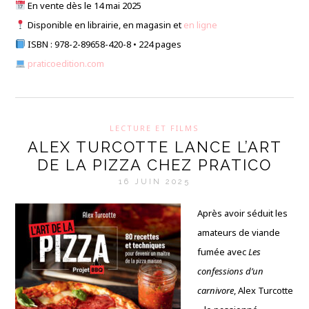
En vente dès le 14 mai 2025
Disponible en librairie, en magasin et
en ligne
ISBN : 978-2-89658-420-8 • 224 pages
praticoedition.com
LECTURE ET FILMS
ALEX TURCOTTE LANCE L’ART
DE LA PIZZA CHEZ PRATICO
16 JUIN 2025
Après avoir séduit les
amateurs de viande
fumée avec
Les
confessions d’un
carnivore
, Alex Turcotte