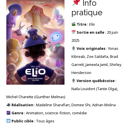
Info
pratique
Titre
:
Elio
Sortie en salle
: 20 juin
2025
Voix originales
: Yonas
Kibreab, Zoe Saldaña, Brad
Garrett, Jameela Jamil, Shirley
Henderson
Version québécoise
:
Naïla Louidort (Tante Olga),
Michel Charette (Gunther Melmac)
Réalisation
: Madeline Sharafian, Domee Shi, Adrian Molina
Genre
: Animation, science-fiction, comédie
Public cible
: Tous âges