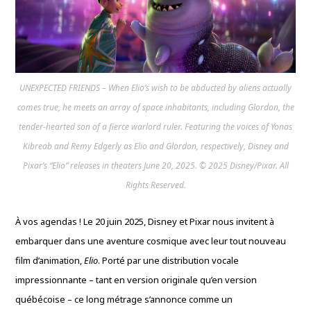
UNEXPECTED FRIENDS – When Elio’s wish to be abducted by aliens actually
comes true, he meets an array of space inhabitants, including Glordon, the
tender-hearted son of a fierce warlord ruler. Featuring the voices of Yonas
Kibreab and Remy Edgerly as Elio and Glordon, respectively, Disney and
Pixar’s “Elio” releases in theaters June 20, 2025. © 2025 Disney/Pixar. All
Rights Reserved.
À vos agendas ! Le 20 juin 2025, Disney et Pixar nous invitent à
embarquer dans une aventure cosmique avec leur tout nouveau
film d’animation,
Elio
. Porté par une distribution vocale
impressionnante – tant en version originale qu’en version
québécoise – ce long métrage s’annonce comme un