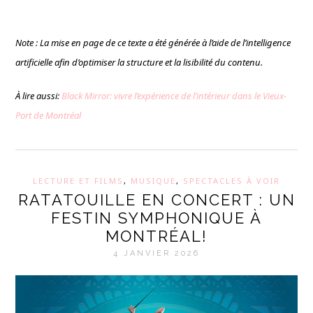
Note : La mise en page de ce texte a été générée à l’aide de l’intelligence
artificielle afin d’optimiser la structure et la lisibilité du contenu.
À lire aussi:
Black Mirror: vivre l’expérience de l’intérieur dans le Vieux-
Port de Montréal
LECTURE ET FILMS
,
MUSIQUE
,
SPECTACLES À VOIR
RATATOUILLE EN CONCERT : UN
FESTIN SYMPHONIQUE À
MONTRÉAL!
4 JANVIER 2026