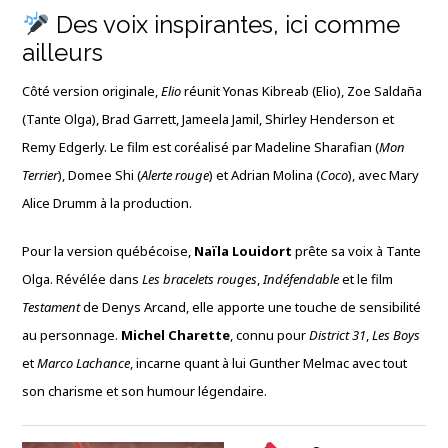
Des voix inspirantes, ici comme
ailleurs
Côté version originale,
Elio
réunit Yonas Kibreab (Elio), Zoe Saldaña
(Tante Olga), Brad Garrett, Jameela Jamil, Shirley Henderson et
Remy Edgerly. Le film est coréalisé par Madeline Sharafian (
Mon
Terrier
), Domee Shi (
Alerte rouge
) et Adrian Molina (
Coco
), avec Mary
Alice Drumm à la production.
Pour la version québécoise,
Naïla Louidort
prête sa voix à Tante
Olga. Révélée dans
Les bracelets rouges
,
Indéfendable
et le film
Testament
de Denys Arcand, elle apporte une touche de sensibilité
au personnage.
Michel Charette
, connu pour
District 31
,
Les Boys
et
Marco Lachance
, incarne quant à lui Gunther Melmac avec tout
son charisme et son humour légendaire.