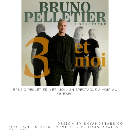
BRUNO PELLETIER 3 ET MOI : UN SPECTACLE À VOIR AU
QUÉBEC
DESIGN BY
SKYANDSTARS.CO
COPYRIGHT © 2026 · MEVE ET CIE, TOUS DROITS
RÉSERVÉS