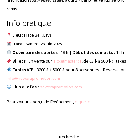
la fondation
Youth Rising Estate
, à qui 2 $ par billet vendu seront
remis.
Info pratique
Lieu :
Place Bell, Laval
Date :
Samedi 28 juin 2025
Ouverture des portes :
18 h |
Début des combats :
19 h
Billets :
En vente sur
Ticketmaster.ca
, de 63 $ à 500 $ (+ taxes)
Tables VIP :
3200 $ à 5000 $ pour 8 personnes – Réservation :
info@newerapromotion.com
Plus d’infos :
newerapromotion.com
Pour voir un aperçu de l’événement,
clique ici!
Recherche