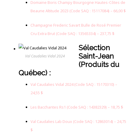
Domaine Boris Champy Bourgogne Hautes-Côtes de
Beaune Altitude 2023 (Code SAQ : 15117084) – 66,00 $
Champagne Frederic Savart Bulle de Rosé Premier
Cru Extra Brut (Code SAQ : 13565334) – 237,75 $
Sélection
Saint-Jean
Val Caudalies Vidal 2024
(Produits du
Québec) :
Val Caudalies Vidal 2024 (Code SAQ : 15170310) –
24,55 $
Les Bacchantes Rs1 (Code SAQ : 14382329) – 18,75 $
Val Caudalies Lab Doux (Code SAQ : 12863014) – 24,75
$