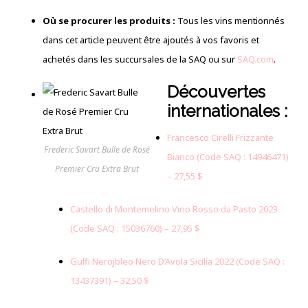
Où se procurer les produits :
Tous les vins mentionnés
dans cet article peuvent être ajoutés à vos favoris et
achetés dans les succursales de la SAQ ou sur
SAQ.com
.
Découvertes
internationales :
Francesco Cirelli Frizzante
Frederic Savart Bulle de Rosé
Bianco (Code SAQ : 14946471)
Premier Cru Extra Brut
– 27,55 $
Castello di Montemelino Vino Rosso da Pasto 2023
(Code SAQ : 15036760) – 27,95 $
Gulfi Nerojbleo Nero D’Avola Sicilia 2022 (Code SAQ :
13437391) – 32,50 $