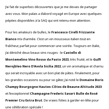
J’ai fait de superbes découvertes que je me devais de partager
avec vous. Mon palais a d’abord voyagé en Europe avec quelques
pépites disponibles à la SAQ qui ont retenu mon attention.
Pour les amateurs de bulles, le
Francesco Cirelli Frizzante
Bianco
m’a charmée. C’est un vin mousseux italien tout en
fraîcheur, parfait pour commencer une soirée. Toujours en Italie,
j’ai déniché deux beaux vins rouges : le
Castello di
Montemelino Vino Rosso da Pasto 2023
, très fruité, et le
Gulfi
Nerojbleo Nero D’Avola Sicilia 2022
, un vin aromatique et charnu
qui serait incroyable avec un bon plat de pâtes. Finalement, pour
les grandes occasions ou pour se gâter, j’ai noté le
Domaine Boris
Champy Bourgogne Hautes-Côtes de Beaune Altitude 2023
et l’exceptionnel
Champagne Frederic Savart Bulle de Rosé
Premier Cru Extra Brut
. De vraies folies à garder en tête pour
une célébration spéciale !