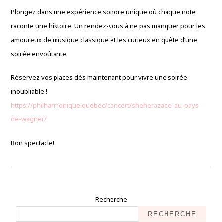
Plongez dans une expérience sonore unique où chaque note
raconte une histoire. Un rendez-vous à ne pas manquer pour les
amoureux de musique classique et les curieux en quête d’une
soirée envoûtante.
Réservez vos places dès maintenant pour vivre une soirée
inoubliable !
https://philharmonique.quebec/concert/sheherazade-au-pays-
de-wagner/
Bon spectacle!
Recherche
RECHERCHE