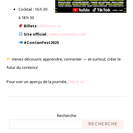
Cocktail : 16 h 30
à 18 h 30
Billets
:
Réservez ici
Site officiel
:
www.contenfest.com
#ContenFest2025
Venez découvrir, apprendre, connecter — et surtout, créer le
futur du contenu!
Pour voir un aperçu de la journée,
clique ici!
Recherche
RECHERCHE