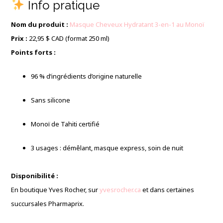
Info pratique
Nom du produit :
Masque Cheveux Hydratant 3-en-1 au Monoï
Prix :
22,95 $ CAD (format 250 ml)
Points forts :
96 % d’ingrédients d’origine naturelle
Sans silicone
Monoï de Tahiti certifié
3 usages : démêlant, masque express, soin de nuit
Disponibilité :
En boutique Yves Rocher, sur
yvesrocher.ca
et dans certaines
succursales Pharmaprix.