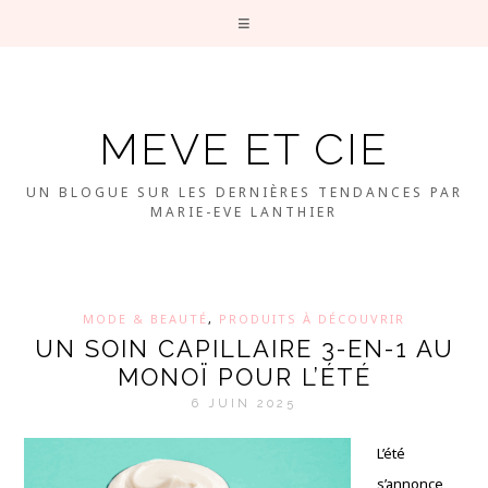
MEVE ET CIE
UN BLOGUE SUR LES DERNIÈRES TENDANCES PAR
MARIE-EVE LANTHIER
MODE & BEAUTÉ
,
PRODUITS À DÉCOUVRIR
UN SOIN CAPILLAIRE 3-EN-1 AU
MONOÏ POUR L’ÉTÉ
6 JUIN 2025
L’été
s’annonce