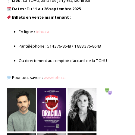
Lieu
: La TOHU, 2345 rue Jarry Est, Montréal
Dates
: Du
11 au 26 septembre 2025
Billets en vente maintenant
:
En ligne :
tohu.ca
Par téléphone : 514 376-8648 / 1 888 376-8648
Ou directement au comptoir d’accueil de la TOHU
Pour tout savoir :
www.tohu.ca