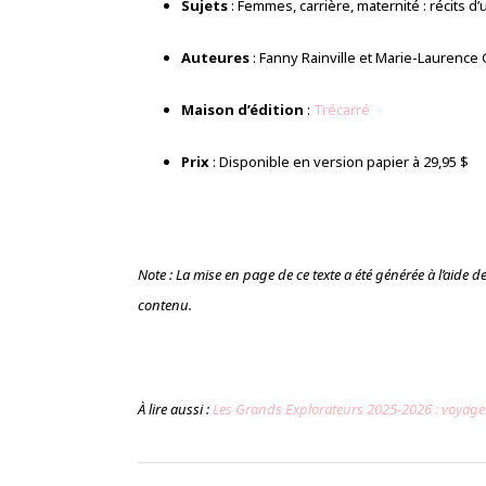
Sujets
: Femmes, carrière, maternité : récits d’
Auteures
: Fanny Rainville et Marie-Laurence
Maison d’édition
:
Trécarré
Prix
: Disponible en version papier à 29,95 $
Note : La mise en page de ce texte a été générée à l’aide de l’
contenu.
À lire aussi :
Les Grands Explorateurs 2025-2026 : voyag