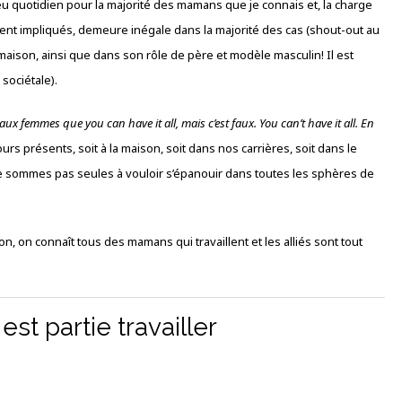
jeu quotidien pour la majorité des mamans que je connais et, la charge
nt impliqués, demeure inégale dans la majorité des cas (shout-out au
a maison, ainsi que dans son rôle de père et modèle masculin! Il est
sociétale).
ux femmes que you can have it all, mais c’est faux. You can’t have it all. En
urs présents, soit à la maison, soit dans nos carrières, soit dans le
e sommes pas seules à vouloir s’épanouir dans toutes les sphères de
on, on connaît tous des mamans qui travaillent et les alliés sont tout
st partie travailler