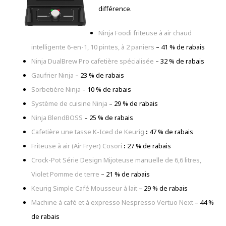
différence.
Ninja Foodi friteuse à air chaud
intelligente 6-en-1, 10 pintes, à 2 paniers
– 41 % de rabais
Ninja DualBrew Pro cafetière spécialisée
– 32 % de rabais
Gaufrier Ninja
– 23 % de rabais
Sorbetière Ninja
– 10 % de rabais
Système de cuisine Ninja
– 29 % de rabais
Ninja BlendBOSS
– 25 % de rabais
Cafetière une tasse K-Iced de Keurig
:
47 % de rabais
Friteuse à air (Air Fryer) Cosori
:
27 % de rabais
Crock-Pot Série Design Mijoteuse manuelle de 6,6 litres,
Violet Pomme de terre
– 21 % de rabais
Keurig Simple Café Mousseur à lait
– 29 % de rabais
Machine à café et à expresso Nespresso Vertuo Next
– 44 %
de rabais