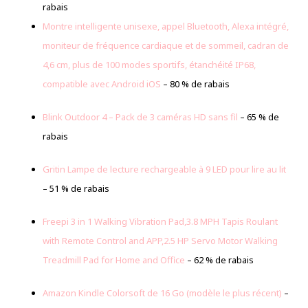
rabais
Montre intelligente unisexe, appel Bluetooth, Alexa intégré,
moniteur de fréquence cardiaque et de sommeil, cadran de
4,6 cm, plus de 100 modes sportifs, étanchéité IP68,
compatible avec Android iOS
– 80 % de rabais
Blink Outdoor 4 – Pack de 3 caméras HD sans fil
– 65 % de
rabais
Gritin Lampe de lecture rechargeable à 9 LED pour lire au lit
– 51 % de rabais
Freepi 3 in 1 Walking Vibration Pad,3.8 MPH Tapis Roulant
with Remote Control and APP,2.5 HP Servo Motor Walking
Treadmill Pad for Home and Office
– 62 % de rabais
Amazon Kindle Colorsoft de 16 Go (modèle le plus récent)
–