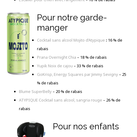
Pour notre garde-
manger
Cocktail sans alcool Mojito d’Atypique
:
16 % de
rabais
Prana Overnight Chia
–
18 % de rabais
Yupik Noix de cajou
–
33 % de rabais
GoKrisp, Energy Squares par Jimmy Sevigny
–
25
% de rabais
Blume SuperBelly
–
20 % de rabais
ATYPIQUE Cocktail sans alcool, sangria rouge
– 26 % de
rabais
Pour nos enfants