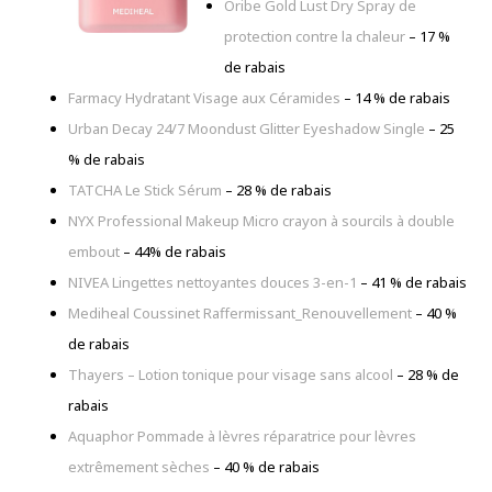
Oribe Gold Lust Dry Spray de
protection contre la chaleur
–
17 %
de rabais
Farmacy Hydratant Visage aux Céramides
–
14 % de rabais
Urban Decay 24/7 Moondust Glitter Eyeshadow Single
–
25
% de rabais
TATCHA Le Stick Sérum
–
28 % de rabais
NYX Professional Makeup Micro crayon à sourcils à double
embout
– 44% de rabais
NIVEA Lingettes nettoyantes douces 3-en-1
– 41 % de rabais
Mediheal Coussinet Raffermissant_Renouvellement
–
40 %
de rabais
Thayers – Lotion tonique pour visage sans alcool
–
28 % de
rabais
Aquaphor Pommade à lèvres réparatrice pour lèvres
extrêmement sèches
–
40 % de rabais