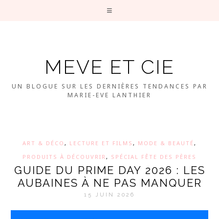
MEVE ET CIE
UN BLOGUE SUR LES DERNIÈRES TENDANCES PAR
MARIE-EVE LANTHIER
ART & DÉCO
,
LECTURE ET FILMS
,
MODE & BEAUTÉ
,
PRODUITS À DÉCOUVRIR
,
SPÉCIAL FÊTE DES PÈRES
GUIDE DU PRIME DAY 2026 : LES
AUBAINES À NE PAS MANQUER
15 JUIN 2026