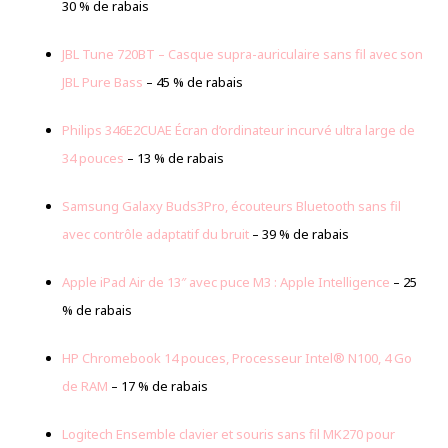
30 % de rabais
JBL Tune 720BT – Casque supra-auriculaire sans fil avec son
JBL Pure Bass
– 45 % de rabais
Philips 346E2CUAE Écran d’ordinateur incurvé ultra large de
34 pouces
– 13 % de rabais
Samsung Galaxy Buds3Pro, écouteurs Bluetooth sans fil
avec contrôle adaptatif du bruit
– 39 % de rabais
Apple iPad Air de 13″ avec puce M3 : Apple Intelligence
– 25
% de rabais
HP Chromebook 14 pouces, Processeur Intel® N100, 4 Go
de RAM
– 17 % de rabais
Logitech Ensemble clavier et souris sans fil MK270 pour