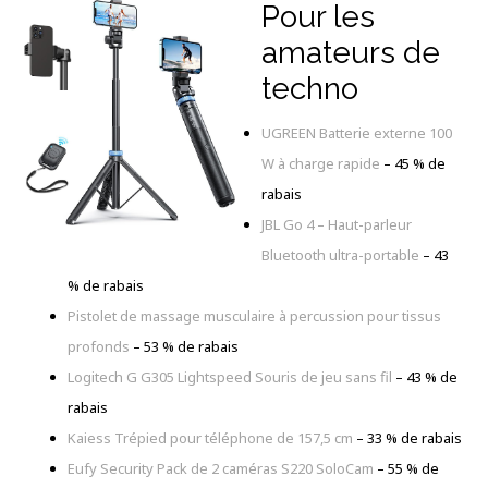
Pour les
amateurs de
techno
UGREEN Batterie externe 100
W à charge rapide
– 45 % de
rabais
JBL Go 4 – Haut-parleur
Bluetooth ultra-portable
–
43
% de rabais
Pistolet de massage musculaire à percussion pour tissus
profonds
– 53 % de rabais
Logitech G G305 Lightspeed Souris de jeu sans fil
– 43 % de
rabais
Kaiess Trépied pour téléphone de 157,5 cm
– 33 % de rabais
Eufy Security Pack de 2 caméras S220 SoloCam
– 55 % de