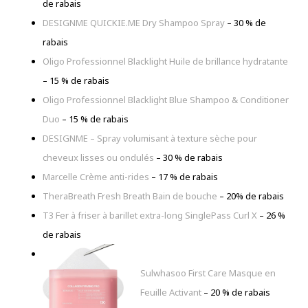
de rabais
DESIGNME QUICKIE.ME Dry Shampoo Spray
–
30 % de
rabais
Oligo Professionnel Blacklight Huile de brillance hydratante
–
15 % de rabais
Oligo Professionnel Blacklight Blue Shampoo & Conditioner
Duo
–
15 % de rabais
DESIGNME – Spray volumisant à texture sèche pour
cheveux lisses ou ondulés
–
30 % de rabais
Marcelle Crème anti-rides
– 17 % de rabais
TheraBreath Fresh Breath Bain de bouche
–
20% de rabais
T3 Fer à friser à barillet extra-long SinglePass Curl X
–
26 %
de rabais
Sulwhasoo First Care Masque en
Feuille Activant
–
20 % de rabais