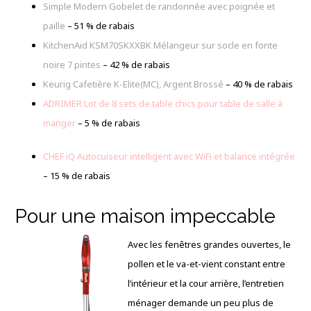
Simple Modern Gobelet de randonnée avec poignée et
paille
– 51 % de rabais
KitchenAid KSM70SKXXBK Mélangeur sur socle en fonte
noire 7 pintes
– 42 % de rabais
Keurig Cafetière K-Elite(MC), Argent Brossé
–
40 % de rabais
ADRIMER Lot de 8 sets de table chics pour table de salle à
manger
– 5 % de rabais
CHEF iQ Autocuiseur intelligent avec WiFi et balance intégrée
– 15 % de rabais
Pour une maison impeccable
Avec les fenêtres grandes ouvertes, le
pollen et le va-et-vient constant entre
l’intérieur et la cour arrière, l’entretien
ménager demande un peu plus de