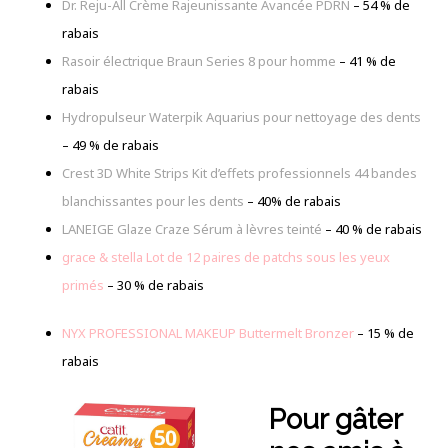
Dr. Reju-All Crème Rajeunissante Avancée PDRN
– 54 % de
rabais
Rasoir électrique Braun Series 8 pour homme
– 41 % de
rabais
Hydropulseur Waterpik Aquarius pour nettoyage des dents
– 49 % de rabais
Crest 3D White Strips Kit d’effets professionnels 44 bandes
blanchissantes pour les dents
–
40% de rabais
LANEIGE Glaze Craze Sérum à lèvres teinté
– 40 % de rabais
grace & stella Lot de 12 paires de patchs sous les yeux
primés
– 30 % de rabais
NYX PROFESSIONAL MAKEUP Buttermelt Bronzer
– 15 % de
rabais
Pour gâter