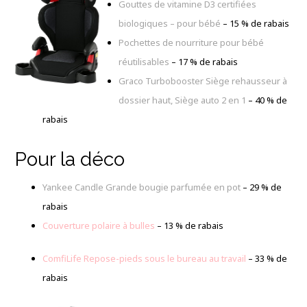
Gouttes de vitamine D3 certifiées
biologiques – pour bébé
–
15 % de rabais
Pochettes de nourriture pour bébé
réutilisables
– 17 % de rabais
Graco Turbobooster Siège rehausseur à
dossier haut, Siège auto 2 en 1
–
40 % de
rabais
Pour la déco
Yankee Candle Grande bougie parfumée en pot
– 29 % de
rabais
Couverture polaire à bulles
– 13 % de rabais
ComfiLife Repose-pieds sous le bureau au travail
– 33 % de
rabais