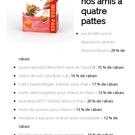
nos amis à
quatre
pattes
Lot de 600 sacs à
déjections canines
Amazon Basics
: 29 % de
rabais
Jouet interactif Ultra Fetch Stick de Chuckit
! : 15 % de rabais.
Litière de tofu Spa Bofu Cat
: 16 % de rabais
Catit Creamy Régals à lécher pour chat
– 17 % de rabais
Earth rated Lingettes pour chiens et chats
– 12 % de rabais
Feandrea UPCT192G01 Arbre à chat
– 20 % de rabais
Huile de saumon pour chiens
– 13 % de rabais
Fontaine à eau pour chat en acier inoxydable
– 12 % de
rabais
Escalier pour chien avec rangement
– 16 % de rabais