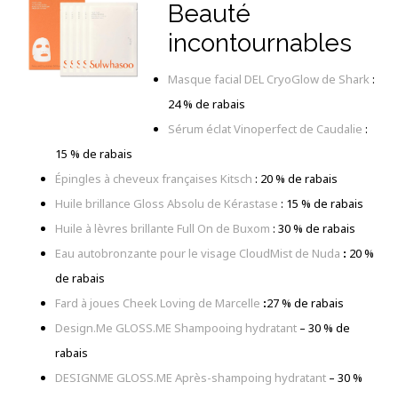
Beauté
incontournables
Masque facial DEL CryoGlow de Shark
:
24 % de rabais
Sérum éclat Vinoperfect de Caudalie
:
15 % de rabais
Épingles à cheveux françaises Kitsch
: 20 % de rabais
Huile brillance Gloss Absolu de Kérastase
: 15 % de rabais
Huile à lèvres brillante Full On de Buxom
: 30 % de rabais
Eau autobronzante pour le visage CloudMist de Nuda
:
20 %
de rabais
Fard à joues Cheek Loving de Marcelle
:
27 % de rabais
Design.Me GLOSS.ME Shampooing hydratant
–
30 % de
rabais
DESIGNME GLOSS.ME Après-shampoing hydratant
–
30 %