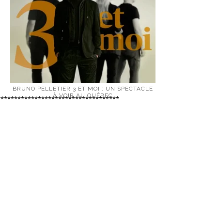
BRUNO PELLETIER 3 ET MOI : UN SPECTACLE
À VOIR AU QUÉBEC
************************************