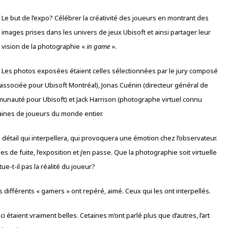
Le but de l’expo? Célébrer la créativité des joueurs en montrant des
images prises dans les univers de jeux Ubisoft et ainsi partager leur
vision de la photographie «
in game
».
Les photos exposées étaient celles sélectionnées par le jury composé
e associée pour Ubisoft Montréal), Jonas Cuénin (directeur général de
unauté pour Ubisoft) et Jack Harrison (photographe virtuel connu
taines de joueurs du monde entier.
 le détail qui interpellera, qui provoquera une émotion chez l’observateur.
gnes de fuite, l’exposition et j’en passe. Que la photographie soit virtuelle
ue-t-il pas la réalité du joueur?
es différents « gamers » ont repéré, aimé. Ceux qui les ont interpellés.
i étaient vraiment belles. Cetaines m’ont parlé plus que d’autres, l’art