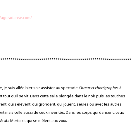
//agoradanse.com/
****************************************************************
 je suis allée hier soir assister au spectacle
Chœur et chorégraphes
à
tout qu’il se vit. Dans cette salle plongée dans le noir puis les touches
ent, qui s’élèvent, qui grondent, qui jouent, seules ou avec les autres.
t mais celle aussi de ceux inventés. Dans les corps qui dansent, ceux
uta Mertsi et qui se mêlent aux voix.