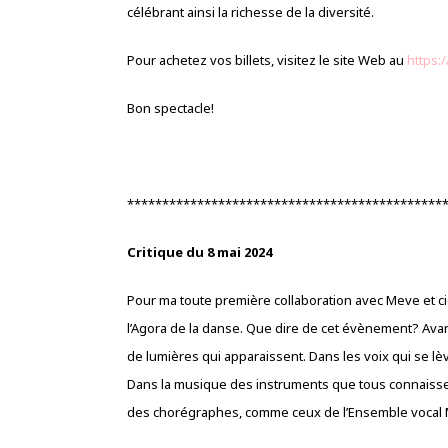
célébrant ainsi la richesse de la diversité.
Pour achetez vos billets, visitez le site Web au
https:
Bon spectacle!
*********************************************
Critique du 8 mai 2024
Pour ma toute première collaboration avec Meve et cie,
l’Agora de la danse. Que dire de cet évènement? Avant 
de lumières qui apparaissent. Dans les voix qui se lèv
Dans la musique des instruments que tous connaissen
des chorégraphes, comme ceux de l’Ensemble vocal Mr