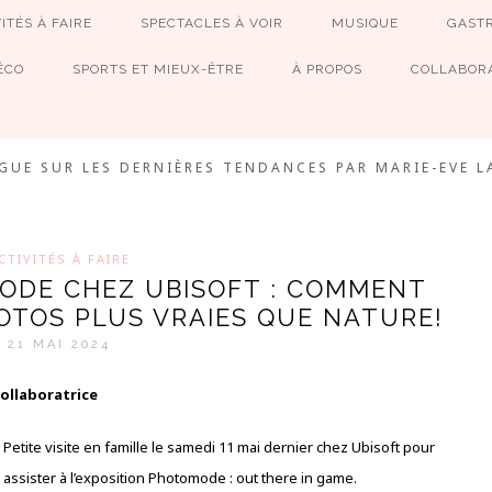
ITÉS À FAIRE
SPECTACLES À VOIR
MUSIQUE
GAST
ÉCO
SPORTS ET MIEUX-ÊTRE
À PROPOS
COLLABORA
MEVE ET CIE
GUE SUR LES DERNIÈRES TENDANCES PAR MARIE-EVE L
CTIVITÉS À FAIRE
MODE CHEZ UBISOFT : COMMENT
OTOS PLUS VRAIES QUE NATURE!
21 MAI 2024
collaboratrice
Petite visite en famille le samedi 11 mai dernier chez Ubisoft pour
assister à l’exposition Photomode : out there in game.