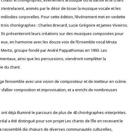
Chœur et chorégraphes
, événement artistique où la danse et le chant
s’entrelacent, animés par le désir de tisser la musique vocale et les
mélodies corporelles. Pour cette édition, l’événement met en vedette
trois chorégraphes : Charles Brecard, Lucie Grégoire et James Viveiros.
Ils présenteront leurs créations sur des musiques composées pour
eux, en harmonie avec les douze voix de l’Ensemble vocal Mruta
Mertsi, groupe fondé par André Pappathomas en 1993. Les
rimentaux, ainsi que les percussions, viendront compléter la
ie du chant.
rige l’ensemble avec une vision de compositeur et de metteur en scène.
r d’allier composition et improvisation, et a enrichi de nombreuses
nt déjà illuminé le parcours de plus de 40 chorégraphes-interprètes.
éal a été distingué pour son projet Les chants de l’île en recevant le
i a rassemblé dix chœurs de diverses communautés culturelles,