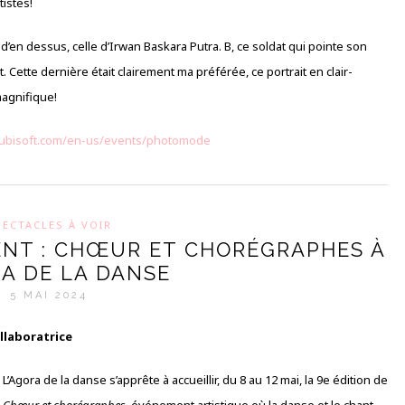
tistes!
d’en dessus, celle d’Irwan Baskara Putra. B, ce soldat qui pointe son
t. Cette dernière était clairement ma préférée, ce portrait en clair-
magnifique!
.ubisoft.com/en-us/events/photomode
PECTACLES À VOIR
NT : CHŒUR ET CHORÉGRAPHES À
RA DE LA DANSE
5 MAI 2024
ollaboratrice
L’Agora de la danse s’apprête à accueillir, du 8 au 12 mai, la 9e édition de