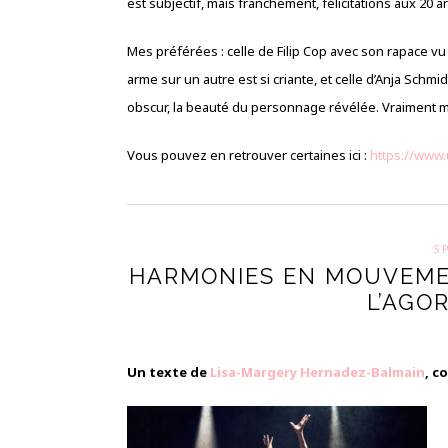
est subjectif, mais franchement, félicitations aux 20 ar
Mes préférées : celle de Filip Cop avec son rapace vu 
arme sur un autre est si criante, et celle d’Anja Schmid
obscur, la beauté du personnage révélée. Vraiment 
Vous pouvez en retrouver certaines ici :
https://www
S
HARMONIES EN MOUVEME
L’AGO
Un texte de
Lisa-Margery Hernadez-Balmain
, c