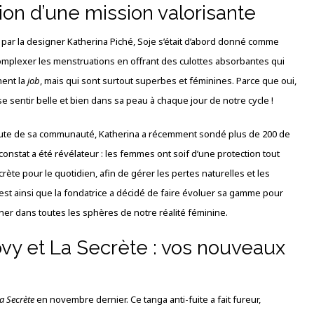
tion d’une mission valorisante
par la designer Katherina Piché, Soje s’était d’abord donné comme
mplexer les menstruations en offrant des culottes absorbantes qui
ment la
job
, mais qui sont surtout superbes et féminines. Parce que oui,
 se sentir belle et bien dans sa peau à chaque jour de notre cycle !
oute de sa communauté, Katherina a récemment sondé plus de 200 de
 constat a été révélateur : les femmes ont soif d’une protection tout
scrète pour le quotidien, afin de gérer les pertes naturelles et les
C’est ainsi que la fondatrice a décidé de faire évoluer sa gamme pour
r dans toutes les sphères de notre réalité féminine.
vy et La Secrète : vos nouveaux
a Secrète
en novembre dernier. Ce tanga anti-fuite a fait fureur,