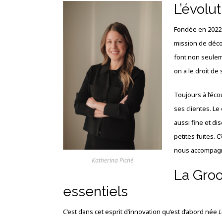
L’évolu
Fondée en 2022 
mission de déco
font non seule
on a le droit de
Toujours à l’éc
ses clientes. Le
aussi fine et di
petites fuites. 
nous accompagne
Katherina Piché
La Groo
essentiels
C’est dans cet esprit d’innovation qu’est d’abord née
L