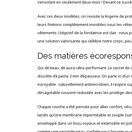
s’envolant en seulement deux mois ! Devant ce succè
Avec ces deux modèles, on revisite la lingerie de pro
leurs finitions complètement invisibles sous les vête
vêtements. L’objectif de la fondatrice est clair : nou
une solution valorisante qui célèbre notre corps, peu 
Des matières écorespons
Qui dit beau, dit aussi ultra-performant. Le secret
discrète d’à peine 2 mm d’épaisseur. On parle ici d’u
incroyable : naturellement antimicrobien, il respire su
désagréable souvent redoutée avec les protège-dess
Chaque couche a été pensée pour allier confort, sécur
tandis qu’une membrane imperméable et souple (sans au
enveloppé dans un tissu soyeux et extensible en poly
comme une seconde peau, parfaite pour bouger ou s’ent