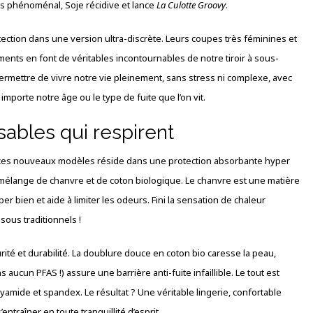
s phénoménal, Soje récidive et lance
La Culotte Groovy
.
tection dans une version ultra-discrète. Leurs coupes très féminines et
ments en font de véritables incontournables de notre tiroir à sous-
s permettre de vivre notre vie pleinement, sans stress ni complexe, avec
importe notre âge ou le type de fuite que l’on vit.
ables qui respirent
 de ces nouveaux modèles réside dans une protection absorbante hyper
n mélange de chanvre et de coton biologique. Le chanvre est une matière
per bien et aide à limiter les odeurs. Fini la sensation de chaleur
ous traditionnels !
ité et durabilité. La doublure douce en coton bio caresse la peau,
cun PFAS !) assure une barrière anti-fuite infaillible. Le tout est
amide et spandex. Le résultat ? Une véritable lingerie, confortable
raîner en toute tranquillité d’esprit.