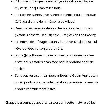
L’Homme du campe (Jean-François Casabonne), figure
mystérieuse qui habite les bois;
L’Enracinée (Geneviève Alarie), la barmaid du Boomtown
Café, gardienne de la mémoire du village;
Deux frères séparés depuis des années : le Bon gars
(Simon Fréchette-Daoust) et le Bum (Steven Lee Potvin);
La Femme de ménage (Sarah Villeneuve-Desjardins), qui
rêve de réécrire son propre rôle;
Jenny (Jade Bruneau), une femme passionnée, tiraillée
entre deux amours et animée par un profond désir de
justice;
Sans oublier Lisa, incarnée par Noémie Godin-Vigneau, la
Lune qui observe, raconte… et dont personne ne mesure
encore véritablement l’effet.
Chaque personnage apporte sa couleur à cette histoire où les