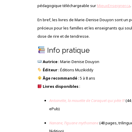
pédagogique téléchargeable sur
MieuxEnseigner.ca
.
En bref, les livres de Marie-Denise Douyon sont un pon
précieux pour les familles et les enseignants qui so
dose de rire et de tendresse.
Info pratique
Autrice
: Marie-Denise Douyon
Éditeur
: Éditions Muzikiddy
Âge recommandé
: 5 à 8 ans
Livres disponibles
:
Antoinette, la mouette de Caraquet qui pète !!!
(44
ePub)
Nanane, l’iguane mythomane
(48 pages, trilingue
l’édition)