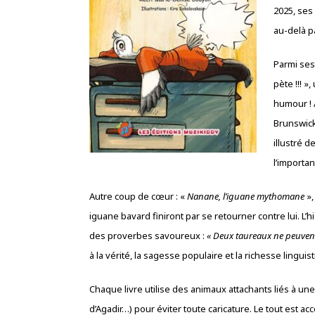
2025, ses
au-delà pa
Parmi ses
pète !!! »
humour !
Brunswick
illustré 
l’importa
Autre coup de cœur : «
Nanane, l’iguane mythomane
»,
iguane bavard finiront par se retourner contre lui. L’h
des proverbes savoureux :
« Deux taureaux ne peuven
à la vérité, la sagesse populaire et la richesse lingui
Chaque livre utilise des animaux attachants liés à une
d’Agadir…) pour éviter toute caricature. Le tout est a