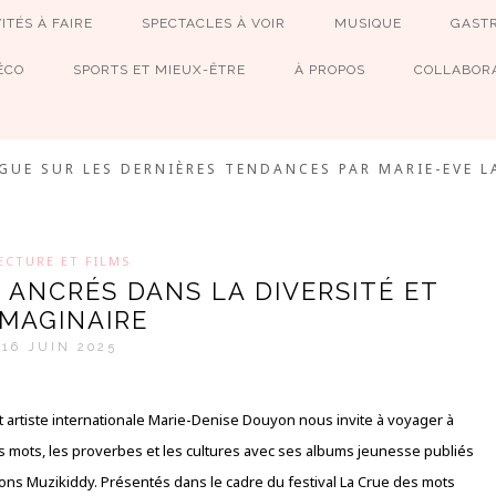
ITÉS À FAIRE
SPECTACLES À VOIR
MUSIQUE
GAST
ÉCO
SPORTS ET MIEUX-ÊTRE
À PROPOS
COLLABORA
MEVE ET CIE
GUE SUR LES DERNIÈRES TENDANCES PAR MARIE-EVE L
ECTURE ET FILMS
 ANCRÉS DANS LA DIVERSITÉ ET
’IMAGINAIRE
16 JUIN 2025
 et artiste internationale Marie-Denise Douyon nous invite à voyager à
es mots, les proverbes et les cultures avec ses albums jeunesse publiés
ions Muzikiddy. Présentés dans le cadre du festival La Crue des mots