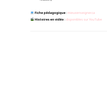
Fiche pédagogique
:
mieuxenseigner.ca
Histoires en vidéo
:
disponibles sur YouTube