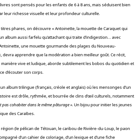
 livres sont pensés pour les enfants de 6 à 8 ans, mais séduisent bien
r leur richesse visuelle et leur profondeur culturelle.
 titres phares, on découvre « Antoinette, la mouette de Caraquet qui
, un album aussi farfelu qu’attachant qui traite d’indigestion… avec
 Antoinette, une mouette gourmande des plages du Nouveau-
, devra apprendre que la modération a bien meilleur goût. Ce récit,
de manière vive et ludique, aborde subtilement les bobos du quotidien et
nce d’écouter son corps.
 un album trilingue (français, créole et anglais) où les mensonges d’un
istoire est drôle, rythmée, et bourrée de clins d’œil culturels, notamment
t pas cohabiter dans le même pâturage »
. Un bijou pour initier les jeunes
stique des Caraïbes.
 région (le pélican de Tétouan, le caribou de Rivière-du-Loup, le paon
ccompagné d’un cahier de coloriage, d’un lexique et d’une fiche