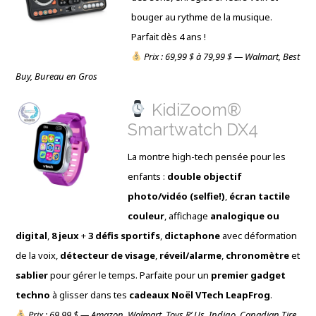
bouger au rythme de la musique.
Parfait dès 4 ans !
Prix : 69,99 $ à 79,99 $ — Walmart, Best
Buy, Bureau en Gros
KidiZoom®
Smartwatch DX4
La montre high-tech pensée pour les
enfants :
double objectif
photo/vidéo (selfie!)
,
écran tactile
couleur
, affichage
analogique ou
digital
,
8 jeux
+
3 défis sportifs
,
dictaphone
avec déformation
de la voix,
détecteur de visage
,
réveil/alarme
,
chronomètre
et
sablier
pour gérer le temps. Parfaite pour un
premier gadget
techno
à glisser dans tes
cadeaux Noël VTech LeapFrog
.
Prix : 69,99 $ — Amazon, Walmart, Toys R’ Us, Indigo, Canadian Tire,