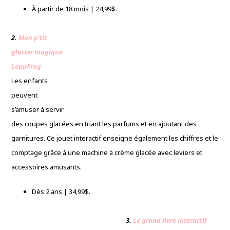
À partir de 18 mois | 24,99$.
2.
Mon p’tit
glacier magique
LeapFrog
Les enfants
peuvent
s’amuser à servir
des coupes glacées en triant les parfums et en ajoutant des
garnitures. Ce jouet interactif enseigne également les chiffres et le
comptage grâce à une machine à crème glacée avec leviers et
accessoires amusants.
Dès 2 ans | 34,99$.
3.
Le grand livre interactif