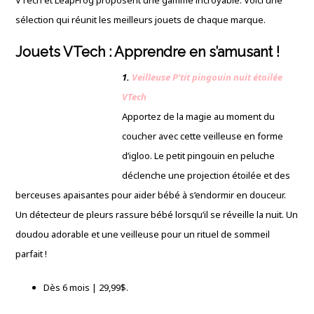
VTech et LeapFrog proposent une gamme incroyable. Voici une
sélection qui réunit les meilleurs jouets de chaque marque.
Jouets VTech : Apprendre en s’amusant !
1.
Veilleuse P’tit pingouin nuit étoilée
VTech
Apportez de la magie au moment du
coucher avec cette veilleuse en forme
d’igloo. Le petit pingouin en peluche
déclenche une projection étoilée et des
berceuses apaisantes pour aider bébé à s’endormir en douceur.
Un détecteur de pleurs rassure bébé lorsqu’il se réveille la nuit. Un
doudou adorable et une veilleuse pour un rituel de sommeil
parfait !
Dès 6 mois | 29,99$.