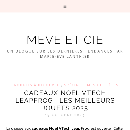
MEVE ET CIE
UN BLOGUE SUR LES DERNIÈRES TENDANCES PAR
MARIE-EVE LANTHIER
PRODUITS À DÉCOUVRIR
,
SPÉCIAL TEMPS DES FÊTES
CADEAUX NOËL VTECH
LEAPFROG : LES MEILLEURS
JOUETS 2025
19 OCTOBRE 2025
La chasse aux
cadeaux Noël VTech LeapFrog
est ouverte ! Cette