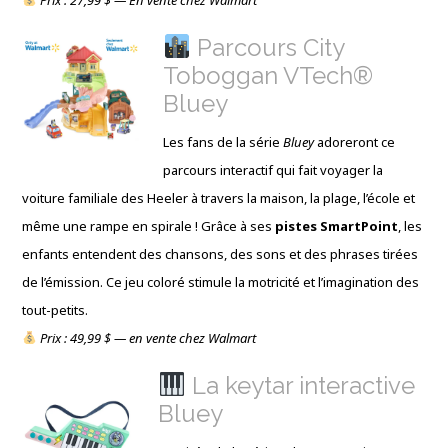
Prix : 27,99 $ — En vente chez Walmart
Parcours City
Toboggan VTech®
Bluey
Les fans de la série
Bluey
adoreront ce
parcours interactif qui fait voyager la
voiture familiale des Heeler à travers la maison, la plage, l’école et
même une rampe en spirale ! Grâce à ses
pistes SmartPoint
, les
enfants entendent des chansons, des sons et des phrases tirées
de l’émission. Ce jeu coloré stimule la motricité et l’imagination des
tout-petits.
Prix : 49,99 $ — en vente chez Walmart
La keytar interactive
Bluey