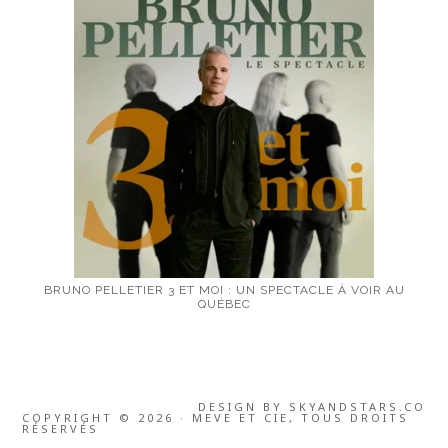
BRUNO PELLETIER 3 ET MOI : UN SPECTACLE À VOIR AU
QUÉBEC
DESIGN BY
SKYANDSTARS.CO
COPYRIGHT © 2026 · MEVE ET CIE, TOUS DROITS
RÉSERVÉS