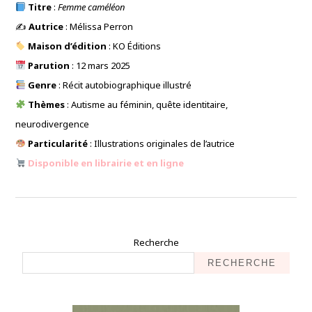
Titre
:
Femme caméléon
✍️
Autrice
: Mélissa Perron
Maison d’édition
: KO Éditions
Parution
: 12 mars 2025
Genre
: Récit autobiographique illustré
Thèmes
: Autisme au féminin, quête identitaire,
neurodivergence
Particularité
: Illustrations originales de l’autrice
Disponible en librairie et en ligne
Recherche
RECHERCHE