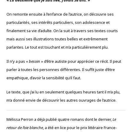
«
La deuxième que je suis née, j’avais 38 ans.
»
On remonte ensuite à l’enfance de l’autrice, on découvre ses
particularités, ses intérêts particuliers, son adolescence et
finalement sa vie d’adulte. On la suit à travers ses textes courts
mais aussi ses illustrations toutes belles et extrêmement
parlantes. Le tout est touchant et m’a particulièrement plu.
Il n’y a pas «
besoin
» d’être autiste pour apprécier ce récit. Il peut
parler à toutes les personnes différentes. Il suffit juste d’être
empathique, d’avoir la sensibilité qu’il faut.
Le texte, que j’ai lu en seulement quelques heures tant il m’a plu,
m’a donné envie de découvrir les autres ouvrages de l’autrice.
Mélissa Perron a déjà publié quatre romans dont le dernier,
Le
retour de l’oie blanche
, a été en lice pour le prix littéraire France-