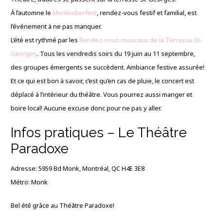
À l’automne le
Monktoberfest
, rendez-vous festif et familial, est
l’événement à ne pas manquer.
L’été est rythmé par les
Rendez-vous musicaux de la Terrasse St-
Georges
. Tous les vendredis soirs du 19 juin au 11 septembre,
des groupes émergents se succèdent. Ambiance festive assurée!
Et ce qui est bon à savoir, c’est qu’en cas de pluie, le concert est
déplacé à l’intérieur du théâtre. Vous pourrez aussi manger et
boire local! Aucune excuse donc pour ne pas y aller.
Infos pratiques – Le Théâtre
Paradoxe
Adresse: 5959 Bd Monk, Montréal, QC H4E 3E8
Métro: Monk
Bel été grâce au Théâtre Paradoxe!