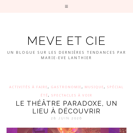
MEVE ET CIE
UN BLOGUE SUR LES DERNIÈRES TENDANCES PAR
MARIE-EVE LANTHIER
ACTIVITÉS À FAIRE
,
GASTRONOMIE
,
MUSIQUE
,
SPÉCIAL
ÉTÉ
,
SPECTACLES À VOIR
LE THÉÂTRE PARADOXE, UN
LIEU À DÉCOUVRIR
28 JUIN 2026