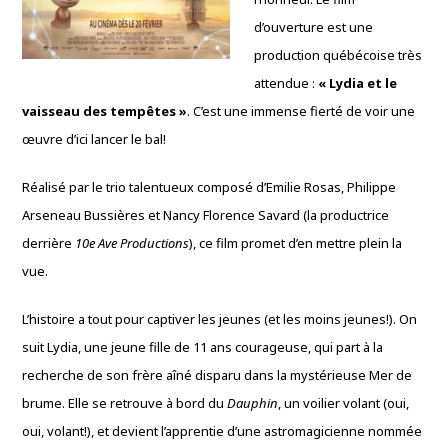
d’ouverture est une
production québécoise très
attendue :
« Lydia et le
vaisseau des tempêtes »
. C’est une immense fierté de voir une
œuvre d’ici lancer le bal!
Réalisé par le trio talentueux composé d’Emilie Rosas, Philippe
Arseneau Bussières et Nancy Florence Savard (la productrice
derrière
10e Ave Productions
), ce film promet d’en mettre plein la
vue.
L’histoire a tout pour captiver les jeunes (et les moins jeunes!). On
suit Lydia, une jeune fille de 11 ans courageuse, qui part à la
recherche de son frère aîné disparu dans la mystérieuse Mer de
brume. Elle se retrouve à bord du
Dauphin
, un voilier volant (oui,
oui, volant!), et devient l’apprentie d’une astromagicienne nommée