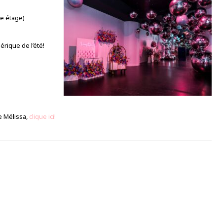
e étage)
érique de l’été!
ce Mélissa,
clique ici!