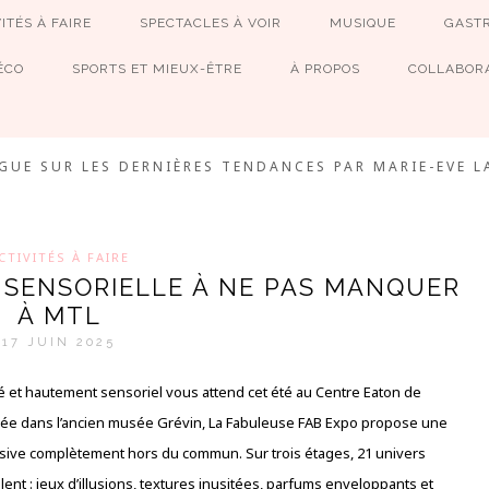
ITÉS À FAIRE
SPECTACLES À VOIR
MUSIQUE
GAST
ÉCO
SPORTS ET MIEUX-ÊTRE
À PROPOS
COLLABORA
MEVE ET CIE
GUE SUR LES DERNIÈRES TENDANCES PAR MARIE-EVE L
CTIVITÉS À FAIRE
E SENSORIELLE À NE PAS MANQUER
À MTL
17 JUIN 2025
 et hautement sensoriel vous attend cet été au Centre Eaton de
llée dans l’ancien musée Grévin, La Fabuleuse FAB Expo propose une
ive complètement hors du commun. Sur trois étages, 21 univers
lent : jeux d’illusions, textures inusitées, parfums enveloppants et