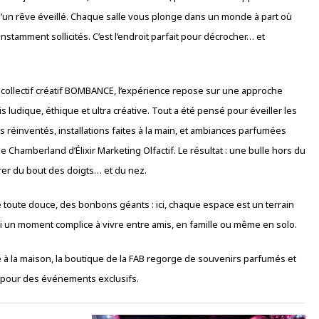
’un rêve éveillé. Chaque salle vous plonge dans un monde à part où
nstamment sollicités. C’est l’endroit parfait pour décrocher… et
 collectif créatif BOMBANCE, l’expérience repose sur une approche
ois ludique, éthique et ultra créative. Tout a été pensé pour éveiller les
s réinventés, installations faites à la main, et ambiances parfumées
e Chamberland d’Élixir Marketing Olfactif. Le résultat : une bulle hors du
rer du bout des doigts… et du nez.
e toute douce, des bonbons géants : ici, chaque espace est un terrain
si un moment complice à vivre entre amis, en famille ou même en solo.
 à la maison, la boutique de la FAB regorge de souvenirs parfumés et
it pour des événements exclusifs.