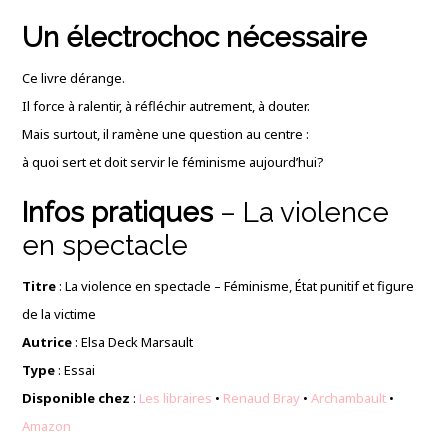
Un électrochoc nécessaire
Ce livre dérange.
Il force à ralentir, à réfléchir autrement, à douter.
Mais surtout, il ramène une question au centre :
à quoi sert et doit servir le féminisme aujourd’hui?
Infos pratiques
– La violence
en spectacle
Titre
: La violence en spectacle – Féminisme, État punitif et figure
de la victime
Autrice
: Elsa Deck Marsault
Type
: Essai
Disponible chez
:
Les libraires
•
Renaud Bray
•
Archambault
•
Amazo
n